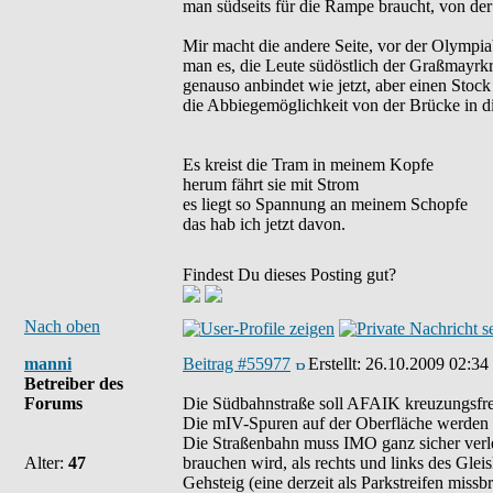
man südseits für die Rampe braucht, von de
Mir macht die andere Seite, vor der Olympi
man es, die Leute südöstlich der Graßmayr
genauso anbindet wie jetzt, aber einen Stock 
die Abbiegemöglichkeit von der Brücke in di
Es kreist die Tram in meinem Kopfe
herum fährt sie mit Strom
es liegt so Spannung an meinem Schopfe
das hab ich jetzt davon.
Findest Du dieses Posting gut?
Nach oben
manni
Beitrag #55977
Erstellt:
26.10.2009 02:34
Betreiber des
Forums
Die Südbahnstraße soll AFAIK kreuzungsfr
Die mIV-Spuren auf der Oberfläche werden 
Die Straßenbahn muss IMO ganz sicher verleg
Alter:
47
brauchen wird, als rechts und links des Glei
Gehsteig (eine derzeit als Parkstreifen missbr