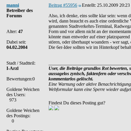
manni
Beitrag #55956
Erstellt:
25.10.2009 20:23
Betreiber des
Forums
Also, ich denke, eins sollte klar sein: wen
wird, dann braucht es auch eine ordentliche
genannten Stadtverkehrs-Terminal, Radwegan
Alter:
47
Form und vor allem nicht an der momentante
könnte man entweder auf einer platzsparend
Dabei seit:
stören, oder überhaupt woanders - wer sagt,
04.02.2004
Die 6er-Idee sollten wir im Hinterkopf behal
Stadt / Stadtteil:
___________________________________
I-Arzl
User, die Beiträge grundlos Rot bewerten, si
aussagelos zynisch, faktenfern oder versc
Bewertungen:0
kommentarlos gelöscht.
Eine Warnung oder aktive Benachrichtigung
Goldene Weichen
Webformular kann eine Sperre wieder aufg
des Users:
973
Findest Du dieses Posting gut?
Goldene Weichen
des Postings:
0