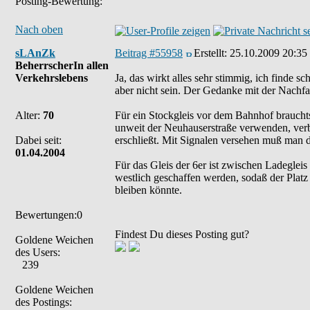
Posting-Bewertung:
Nach oben
sLAnZk
Beitrag #55958
Erstellt:
25.10.2009 20:35
BeherrscherIn allen
Verkehrslebens
Ja, das wirkt alles sehr stimmig, ich finde 
aber nicht sein. Der Gedanke mit der Nachfahr
Alter:
70
Für ein Stockgleis vor dem Bahnhof brauch
unweit der Neuhauserstraße verwenden, verb
Dabei seit:
erschließt. Mit Signalen versehen muß man d
01.04.2004
Für das Gleis der 6er ist zwischen Ladegleis
westlich geschaffen werden, sodaß der Plat
bleiben könnte.
Bewertungen:0
Findest Du dieses Posting gut?
Goldene Weichen
des Users:
239
Goldene Weichen
des Postings: