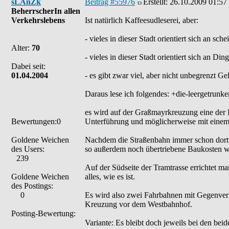
sLAnZk
Beitrag #55976
Erstellt:
26.10.2009 01:57
BeherrscherIn allen
Verkehrslebens
Ist natürlich Kaffeesudleserei, aber:
- vieles in dieser Stadt orientiert sich an 
Alter:
70
- vieles in dieser Stadt orientiert sich an D
Dabei seit:
01.04.2004
- es gibt zwar viel, aber nicht unbegrenzt Ge
Daraus lese ich folgendes: +die-leergetrunk
es wird auf der Graßmayrkreuzung eine der 
Bewertungen:0
Unterführung und möglicherweise mit einem 
Goldene Weichen
Nachdem die Straßenbahn immer schon dort war
des Users:
so außerdem noch übertriebene Baukosten wi
239
Auf der Südseite der Tramtrasse errichtet m
Goldene Weichen
alles, wie es ist.
des Postings:
0
Es wird also zwei Fahrbahnen mit Gegenverk
Kreuzung vor dem Westbahnhof.
Posting-Bewertung:
Variante: Es bleibt doch jeweils bei den be