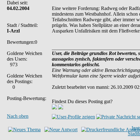
Dabei seit:
04.02.2004
Eine weitere Forderung: Radweg oder Radfa
mindestens zum Westbahnhof. Allein schon d
Teilabschnitten Radwege gibt, aber immer wi
Stadt / Stadtteil:
prügeln. Was haben Stellplätze an einer dera
I-Arzl
Ausparken Unfallrisiken mit dem Fließverkeh
Bewertungen:0
___________________________________
Goldene Weichen
User, die Beiträge grundlos Rot bewerten, si
des Users:
aussagelos zynisch, faktenfern oder versc
973
kommentarlos gelöscht.
Eine Warnung oder aktive Benachrichtigung
Goldene Weichen
Webformular kann eine Sperre wieder aufg
des Postings:
0
Zuletzt bearbeitet von manni: 26.10.2009 02:
Posting-Bewertung:
Findest Du dieses Posting gut?
Nach oben
Inn
Stadt