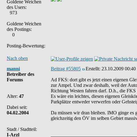
Goldene Weichen
des Users:
973
Goldene Weichen
des Postings:
0
Posting-Bewertung:
Nach oben
manni
Beitrag #55805
Erstellt:
23.10.2009 00:40
Betreiber des
Forums
Ad FKS: dort gibt es jetzt einen eigenen Gl
zur Ampel. Und zwar deshalb, weil der Auto
Richtung Westen fahren darf. D.h., die FKS t
Alter:
47
Es wäre ein leichtes, diesen eigenen Gleisk
Parkplätze entweder verwerfen oder Gehstei
Dabei seit:
04.02.2004
Da müssen wir dran bleiben. IMO ginge es g
gleichzeitig den ÖV im selben Gebiet massi
Stadt / Stadtteil:
I-Arzl
___________________________________