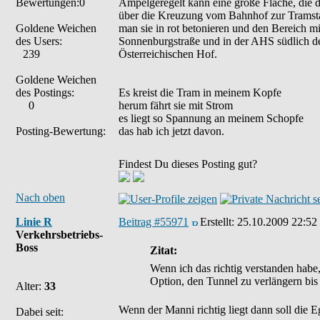
Bewertungen:0
Ampelgeregelt kann eine große Fläche, die 
über die Kreuzung vom Bahnhof zur Tramstat
Goldene Weichen
man sie in rot betonieren und den Bereich m
des Users:
Sonnenburgstraße und in der AHS südlich der
239
Österreichischen Hof.
Goldene Weichen
des Postings:
Es kreist die Tram in meinem Kopfe
0
herum fährt sie mit Strom
es liegt so Spannung an meinem Schopfe
Posting-Bewertung:
das hab ich jetzt davon.
Findest Du dieses Posting gut?
Nach oben
Linie R
Beitrag #55971
Erstellt:
25.10.2009 22:52
Verkehrsbetriebs-
Boss
Zitat:
Wenn ich das richtig verstanden habe,
Option, den Tunnel zu verlängern bis
Alter:
33
Wenn der Manni richtig liegt dann soll die 
Dabei seit: