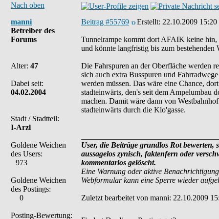
Nach oben
manni
Beitrag #55769
Erstellt:
22.10.2009 15:20
Betreiber des
Forums
Tunnelrampe kommt dort AFAIK keine hin, de
und könnte langfristig bis zum bestehenden 
Alter:
47
Die Fahrspuren an der Oberfläche werden red
sich auch extra Busspuren und Fahrradwege
Dabei seit:
werden müssen. Das wäre eine Chance, dort e
04.02.2004
stadteinwärts, den's seit dem Ampelumbau do
machen. Damit wäre dann von Westbahnhof b
stadteinwärts durch die Klo'gasse.
Stadt / Stadtteil:
I-Arzl
___________________________________
Goldene Weichen
User, die Beiträge grundlos Rot bewerten, si
des Users:
aussagelos zynisch, faktenfern oder versc
973
kommentarlos gelöscht.
Eine Warnung oder aktive Benachrichtigung
Goldene Weichen
Webformular kann eine Sperre wieder aufg
des Postings:
0
Zuletzt bearbeitet von manni: 22.10.2009 15
Posting-Bewertung: