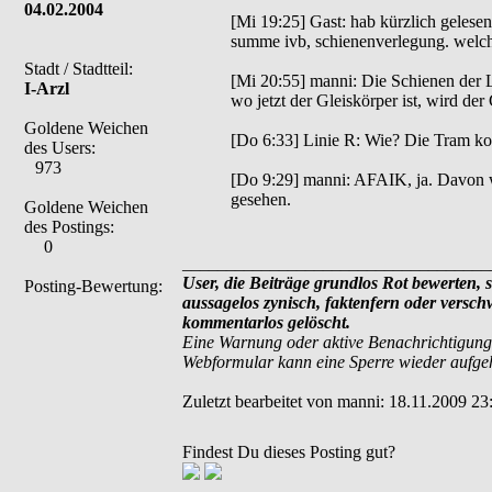
04.02.2004
[Mi 19:25] Gast: hab kürzlich gelese
summe ivb, schienenverlegung. welc
Stadt / Stadtteil:
[Mi 20:55] manni: Die Schienen der 
I-Arzl
wo jetzt der Gleiskörper ist, wird d
Goldene Weichen
[Do 6:33] Linie R: Wie? Die Tram ko
des Users:
973
[Do 9:29] manni: AFAIK, ja. Davon w
gesehen.
Goldene Weichen
des Postings:
0
___________________________________
User, die Beiträge grundlos Rot bewerten, si
Posting-Bewertung:
aussagelos zynisch, faktenfern oder versc
kommentarlos gelöscht.
Eine Warnung oder aktive Benachrichtigung
Webformular kann eine Sperre wieder aufg
Zuletzt bearbeitet von manni: 18.11.2009 23:
Findest Du dieses Posting gut?