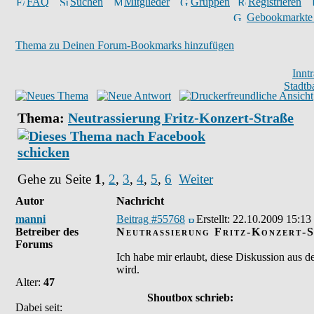
FAQ
Suchen
Mitglieder
Gruppen
Registrieren
Gebookmarkte
Thema zu Deinen Forum-Bookmarks hinzufügen
Innt
Stadtb
Thema:
Neutrassierung Fritz-Konzert-Straße
Gehe zu Seite
1
,
2
,
3
,
4
,
5
,
6
Weiter
Autor
Nachricht
manni
Beitrag #55768
Erstellt:
22.10.2009 15:13
Betreiber des
Neutrassierung Fritz-Konzert-
Forums
Ich habe mir erlaubt, diese Diskussion aus 
wird.
Alter:
47
Shoutbox schrieb:
Dabei seit: