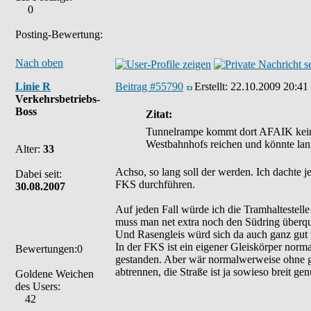
0
Posting-Bewertung:
Nach oben
Linie R
Beitrag #55790
Erstellt:
22.10.2009 20:41
Verkehrsbetriebs-
Boss
Zitat:
Tunnelrampe kommt dort AFAIK keine 
Westbahnhofs reichen und könnte lang
Alter:
33
Achso, so lang soll der werden. Ich dachte j
Dabei seit:
FKS durchführen.
30.08.2007
Auf jeden Fall würde ich die Tramhaltestel
muss man net extra noch den Südring überq
Und Rasengleis würd sich da auch ganz gut
In der FKS ist ein eigener Gleiskörper norm
Bewertungen:0
gestanden. Aber wär normalwerweise ohne g
abtrennen, die Straße ist ja sowieso breit 
Goldene Weichen
des Users:
42