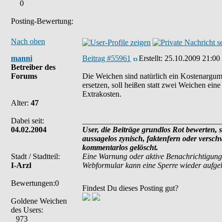
0
Posting-Bewertung:
Nach oben
manni
Beitrag #55961
Erstellt:
25.10.2009 21:00
Betreiber des
Forums
Die Weichen sind natürlich ein Kostenargume
ersetzen, soll heißen statt zwei Weichen ein
Extrakosten.
Alter:
47
Dabei seit:
___________________________________
04.02.2004
User, die Beiträge grundlos Rot bewerten, si
aussagelos zynisch, faktenfern oder versc
kommentarlos gelöscht.
Stadt / Stadtteil:
Eine Warnung oder aktive Benachrichtigung
I-Arzl
Webformular kann eine Sperre wieder aufg
Bewertungen:0
Findest Du dieses Posting gut?
Goldene Weichen
des Users:
973