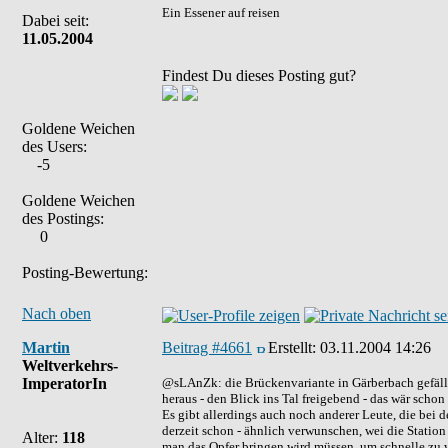
Ein Essener auf reisen
Dabei seit:
11.05.2004
Findest Du dieses Posting gut?
Goldene Weichen
des Users:
-5
Goldene Weichen
des Postings:
0
Posting-Bewertung:
Nach oben
Martin
Beitrag #4661
Erstellt:
03.11.2004 14:26
Weltverkehrs-
ImperatorIn
@sLAnZk: die Brückenvariante in Gärberbach gefällt 
heraus - den Blick ins Tal freigebend - das wär schon w
Es gibt allerdings auch noch anderer Leute, die bei de
derzeit schon - ähnlich verwunschen, wei die Stati
Alter:
118
man das Opfer bringen wird müssen, um schnelle zu we