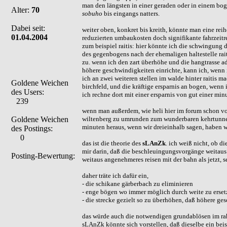
man den längsten in einer geraden oder in einem bog
Alter:
70
sobuho
bis eingangs natters.
Dabei seit:
weiter oben, konkret bis kreith, könnte man eine re
01.04.2004
reduzierten umbaukosten doch signifikante fahrzeitr
zum beispiel raitis: hier könnte ich die schwingung
des gegenbogens nach der ehemaligen haltestelle rai
zu. wenn ich den zart überhöhe und die hangtrasse a
höhere geschwindigkeiten einrichte, kann ich, wenn 
ich an zwei weiteren stellen im walde hinter raitis
Goldene Weichen
birchfeld, und die kräftige ersparnis an bogen, wenn 
des Users:
ich rechne dort mit einer ersparnis von gut einer mi
239
wenn man außerdem, wie heli hier im forum schon vor
Goldene Weichen
wiltenberg zu umrunden zum wunderbaren kehrtunnel 
minuten heraus, wenn wir dreieinhalb sagen, haben w
des Postings:
0
das ist die theorie des
sLAnZk
. ich weiß nicht, ob 
mir darin, daß die beschleuingungsvorgänge weitaus
Posting-Bewertung:
weitaus angenehmeres reisen mit der bahn als jetzt, se
daher träte ich dafür ein,
- die schikane gärberbach zu eliminieren
- enge bögen wo immer möglich durch weite zu erse
- die strecke gezielt so zu überhöhen, daß höhere g
das würde auch die notwendigen grundablösen im rah
sLAnZk könnte sich vorstellen, daß dieselbe ein beisp