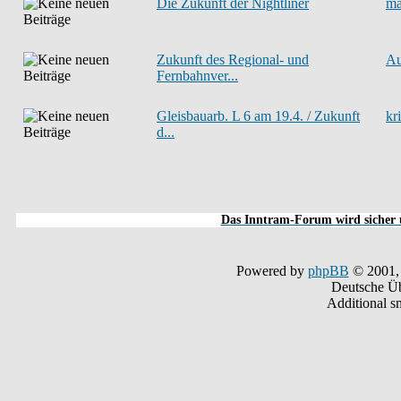
Die Zukunft der Nightliner
ma
Zukunft des Regional- und
A
Fernbahnver...
Gleisbauarb. L 6 am 19.4. / Zukunft
kr
d...
Das Inntram-Forum wird sicher u
Powered by
phpBB
© 2001,
Deutsche Ü
Additional s