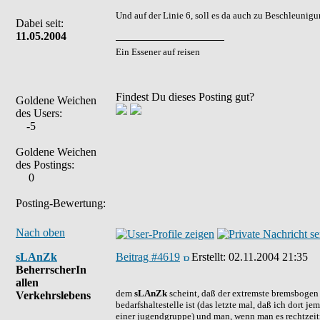
Und auf der Linie 6, soll es da auch zu Beschleuni
Dabei seit:
11.05.2004
Ein Essener auf reisen
Findest Du dieses Posting gut?
Goldene Weichen
des Users:
-5
Goldene Weichen
des Postings:
0
Posting-Bewertung:
Nach oben
sLAnZk
Beitrag #4619
Erstellt:
02.11.2004 21:35
BeherrscherIn
allen
dem
sLAnZk
scheint, daß der extremste bremsbogen 
Verkehrslebens
bedarfshaltestelle ist (das letzte mal, daß ich dort j
einer jugendgruppe) und man, wenn man es rechtzeit