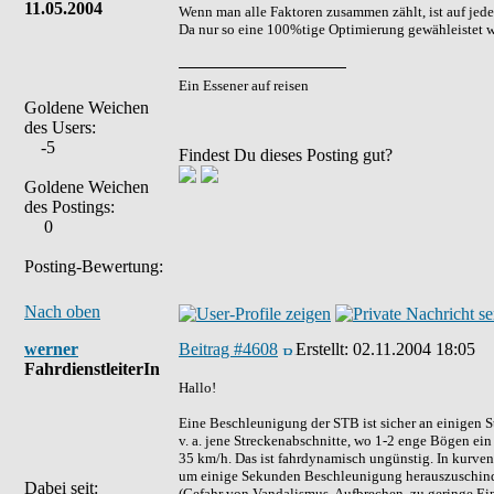
11.05.2004
Wenn man alle Faktoren zusammen zählt, ist auf jed
Da nur so eine 100%tige Optimierung gewähleistet 
Ein Essener auf reisen
Goldene Weichen
des Users:
-5
Findest Du dieses Posting gut?
Goldene Weichen
des Postings:
0
Posting-Bewertung:
Nach oben
werner
Beitrag #4608
Erstellt:
02.11.2004 18:05
FahrdienstleiterIn
Hallo!
Eine Beschleunigung der STB ist sicher an einigen S
v. a. jene Streckenabschnitte, wo 1-2 enge Bögen ein
35 km/h. Das ist fahrdynamisch ungünstig. In kurve
um einige Sekunden Beschleunigung herauszuschinde
Dabei seit:
(Gefahr von Vandalismus, Aufbrechen, zu geringe Ein