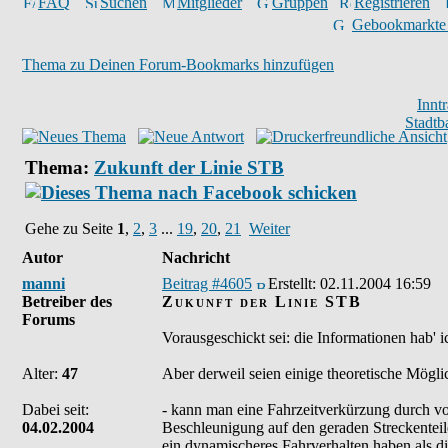
FAQ
Suchen
Mitglieder
Gruppen
Registrieren
Gebookmarkte
Thema zu Deinen Forum-Bookmarks hinzufügen
Innt
Stadtb
Thema:
Zukunft der Linie STB
Gehe zu Seite
1
,
2
,
3
...
19
,
20
,
21
Weiter
Autor
Nachricht
manni
Beitrag #4605
Erstellt:
02.11.2004 16:59
Betreiber des
Zukunft der Linie STB
Forums
Vorausgeschickt sei: die Informationen hab' i
Alter:
47
Aber derweil seien einige theoretische Möglic
Dabei seit:
- kann man eine Fahrzeitverkürzung durch v
04.02.2004
Beschleunigung auf den geraden Streckenteile
ein dynamischeres Fahrverhalten haben als d