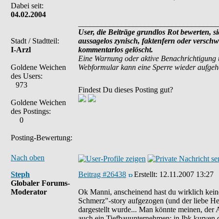
Dabei seit:
04.02.2004
____________________________________
User, die Beiträge grundlos Rot bewerten, sic
Stadt / Stadtteil:
aussagelos zynisch, faktenfern oder versch
I-Arzl
kommentarlos gelöscht.
Eine Warnung oder aktive Benachrichtigung 
Goldene Weichen
Webformular kann eine Sperre wieder aufge
des Users:
973
Findest Du dieses Posting gut?
Goldene Weichen
des Postings:
0
Posting-Bewertung:
Nach oben
Steph
Beitrag #26438
Erstellt:
12.11.2007 13:27
Globaler Forums-
Moderator
Ok Manni, anscheinend hast du wirklich ke
Schmerz"-story aufgezogen (und der liebe Her
dargestellt wurde... Man könnte meinen, der
auch ein Tiefbauunternehmen; in Ibk kurven 