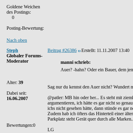
Goldene Weichen
des Postings:
0
Posting-Bewertung:
Nach oben
Steph
Beitrag #26386
Erstellt:
11.11.2007 13:40
Globaler Forums-
Moderator
manni schrieb:
Auer? -hahn? Oder ein Bauer, dem jem
Alter:
39
Sag nur du kennst den Auer nicht? Wundert mi
Dabei seit:
@patler: MB hin oder her... Es steht mit zieml
16.06.2007
argumentieren, ich hätte es gar nicht so ge
ichs nicht gesehen hätte, dann stünde es gar ne
Zudem hab ich öfters das Hinterteil einer ä
Parkplatz steht Gerät quer durch alle Marken..
Bewertungen:0
LG