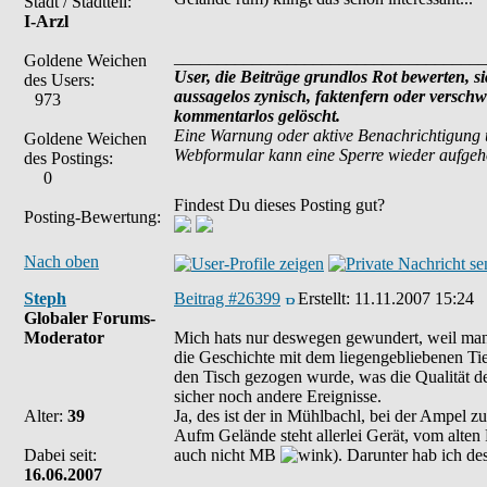
Stadt / Stadtteil:
I-Arzl
____________________________________
Goldene Weichen
User, die Beiträge grundlos Rot bewerten, sic
des Users:
aussagelos zynisch, faktenfern oder versch
973
kommentarlos gelöscht.
Eine Warnung oder aktive Benachrichtigung 
Goldene Weichen
Webformular kann eine Sperre wieder aufge
des Postings:
0
Findest Du dieses Posting gut?
Posting-Bewertung:
Nach oben
Steph
Beitrag #26399
Erstellt:
11.11.2007 15:24
Globaler Forums-
Moderator
Mich hats nur deswegen gewundert, weil man 
die Geschichte mit dem liegengebliebenen Tie
den Tisch gezogen wurde, was die Qualität de
sicher noch andere Ereignisse.
Alter:
39
Ja, des ist der in Mühlbachl, bei der Ampel z
Aufm Gelände steht allerlei Gerät, vom alte
Dabei seit:
auch nicht MB
). Darunter hab ich de
16.06.2007