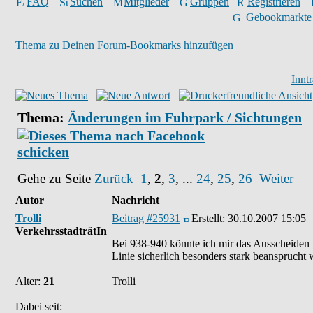
FAQ
Suchen
Mitglieder
Gruppen
Registrieren
Gebookmarkte
Thema zu Deinen Forum-Bookmarks hinzufügen
Innt
Thema:
Änderungen im Fuhrpark / Sichtungen
Gehe zu Seite
Zurück
1
,
2
,
3
, ...
24
,
25
,
26
Weiter
Autor
Nachricht
Trolli
Beitrag #25931
Erstellt:
30.10.2007 15:05
VerkehrsstadträtIn
Bei 938-940 könnte ich mir das Ausscheiden in
Linie sicherlich besonders stark beansprucht 
Alter:
21
Trolli
Dabei seit: