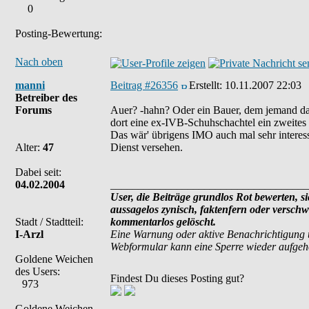
0
Posting-Bewertung:
Nach oben
manni
Beitrag #26356
Erstellt:
10.11.2007 22:03
Betreiber des
Forums
Auer? -hahn? Oder ein Bauer, dem jemand das
dort eine ex-IVB-Schuhschachtel ein zweites 
Das wär' übrigens IMO auch mal sehr interess
Alter:
47
Dienst versehen.
Dabei seit:
04.02.2004
____________________________________
User, die Beiträge grundlos Rot bewerten, sic
aussagelos zynisch, faktenfern oder versch
Stadt / Stadtteil:
kommentarlos gelöscht.
I-Arzl
Eine Warnung oder aktive Benachrichtigung 
Webformular kann eine Sperre wieder aufge
Goldene Weichen
des Users:
Findest Du dieses Posting gut?
973
Goldene Weichen