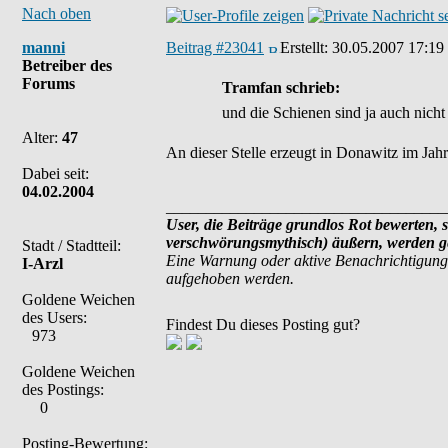
Nach oben
manni
Beitrag #23041
Erstellt:
30.05.2007 17:19
Betreiber des
Forums
Tramfan schrieb:
und die Schienen sind ja auch nicht 
Alter:
47
An dieser Stelle erzeugt in Donawitz im Jahr
Dabei seit:
04.02.2004
___________________________________
User, die Beiträge grundlos Rot bewerten, s
verschwörungsmythisch) äußern, werden ge
Stadt / Stadtteil:
Eine Warnung oder aktive Benachrichtigung
I-Arzl
aufgehoben werden.
Goldene Weichen
des Users:
Findest Du dieses Posting gut?
973
Goldene Weichen
des Postings:
0
Posting-Bewertung: