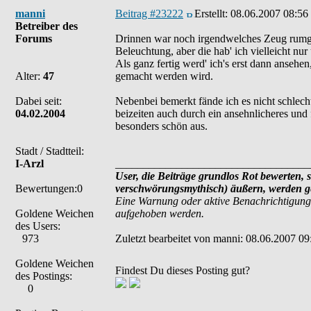
manni
Beitrag #23222
Erstellt:
08.06.2007 08:56
Betreiber des
Forums
Drinnen war noch irgendwelches Zeug rumgest
Beleuchtung, aber die hab' ich vielleicht nur
Als ganz fertig werd' ich's erst dann anseh
Alter:
47
gemacht werden wird.
Dabei seit:
Nebenbei bemerkt fände ich es nicht schlech
04.02.2004
beizeiten auch durch ein ansehnlicheres und 
besonders schön aus.
Stadt / Stadtteil:
I-Arzl
___________________________________
User, die Beiträge grundlos Rot bewerten, s
Bewertungen:0
verschwörungsmythisch) äußern, werden ge
Eine Warnung oder aktive Benachrichtigung
Goldene Weichen
aufgehoben werden.
des Users:
973
Zuletzt bearbeitet von manni: 08.06.2007 09
Goldene Weichen
Findest Du dieses Posting gut?
des Postings:
0