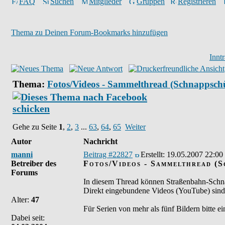
FAQ
Suchen
Mitglieder
Gruppen
Registrieren
Thema zu Deinen Forum-Bookmarks hinzufügen
Innt
Thema:
Fotos/Videos - Sammelthread (Schnappschü
Gehe zu Seite
1
,
2
,
3
...
63
,
64
,
65
Weiter
Autor
Nachricht
manni
Beitrag #22827
Erstellt:
19.05.2007 22:00
Betreiber des
Fotos/Videos - Sammelthread (S
Forums
In diesem Thread können Straßenbahn-Schna
Direkt eingebundene Videos (YouTube) sind 
Alter:
47
Für Serien von mehr als fünf Bildern bitte 
Dabei seit: