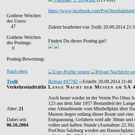
https://www.facebook.com/ProObusSalzburg
Goldene Weichen
des Users:
47
Zuletzt bearbeitet von Trolli: 20.09.2014 21:
Goldene Weichen
Findest Du dieses Posting gut?
des Postings:
0
Posting-Bewertung:
Nach oben
Trolli
Beitrag #97782
Erstellt:
20.09.2014 21:40
VerkehrsstadträtIn
Lange Nacht der Museen am SA 4
Auch heuer wieder ist der Verein Pro Obus 
123 aus dem Jahr 1957 Bestandteil der Lang
Alter:
21
eine Altstadtrunde vom Mirabellplatz über Ha
Museen liegen entlang dieser Route und eine 
Dabei seit:
Entspannung. Gefahren wird alle 30min und ei
06.10.2004
vollen und halben Stunde (Ausnahme 22.30). B
ProObus Salzburg werden am Hanuschplatz/A