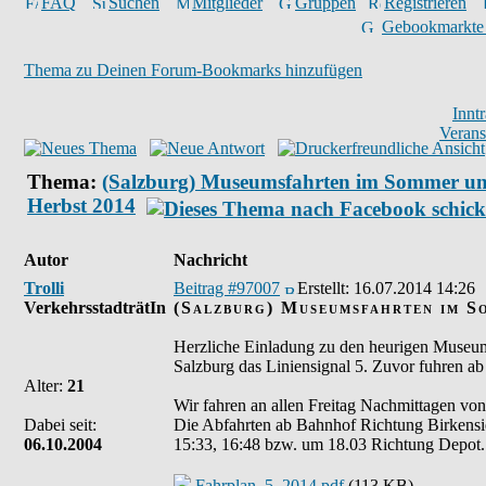
FAQ
Suchen
Mitglieder
Gruppen
Registrieren
Gebookmarkte
Thema zu Deinen Forum-Bookmarks hinzufügen
Innt
Verans
Thema:
(Salzburg) Museumsfahrten im Sommer u
Herbst 2014
Autor
Nachricht
Trolli
Beitrag #97007
Erstellt:
16.07.2014 14:26
VerkehrsstadträtIn
(Salzburg) Museumsfahrten im S
Herzliche Einladung zu den heurigen Museumsf
Salzburg das Liniensignal 5. Zuvor fuhren ab
Alter:
21
Wir fahren an allen Freitag Nachmittagen von
Dabei seit:
Die Abfahrten ab Bahnhof Richtung Birkensi
06.10.2004
15:33, 16:48 bzw. um 18.03 Richtung Depot.
Fahrplan_5_2014.pdf
(113 KB)