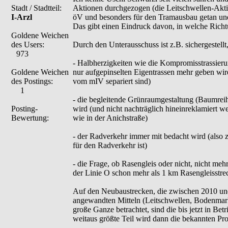
Stadt / Stadtteil:
Aktionen durchgezogen (die Leitschwellen-Aktion
I-Arzl
öV und besonders für den Tramausbau getan und
Das gibt einen Eindruck davon, in welche Richt
Goldene Weichen
des Users:
Durch den Unterausschuss ist z.B. sichergestellt,
973
- Halbherzigkeiten wie die Kompromisstrassierun
Goldene Weichen
nur aufgepinselten Eigentrassen mehr geben wir
des Postings:
vom mIV separiert sind)
1
- die begleitende Grünraumgestaltung (Baumreih
Posting-
wird (und nicht nachträglich hineinreklamiert w
Bewertung:
wie in der Anichstraße)
- der Radverkehr immer mit bedacht wird (also z
für den Radverkehr ist)
- die Frage, ob Rasengleis oder nicht, nicht meh
der Linie O schon mehr als 1 km Rasengleisstrec
Auf den Neubaustrecken, die zwischen 2010 un
angewandten Mitteln (Leitschwellen, Bodenmar
große Ganze betrachtet, sind die bis jetzt in Be
weitaus größte Teil wird dann die bekannten Pro