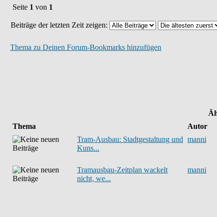
Seite
1
von
1
Beiträge der letzten Zeit zeigen:
Thema zu Deinen Forum-Bookmarks hinzufügen
Äh
Thema
Autor
Tram-Ausbau: Stadtgestaltung und
manni
Kuns...
Tramausbau-Zeitplan wackelt
manni
nicht, we...