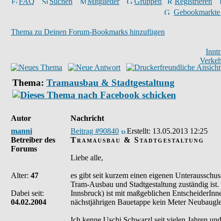
FAQ
Suchen
Mitglieder
Gruppen
Registrieren
Gebookmarkte
Thema zu Deinen Forum-Bookmarks hinzufügen
Innt
Verkeh
Thema:
Tramausbau & Stadtgestaltung
Autor
Nachricht
manni
Beitrag #90840
Erstellt:
13.05.2013 12:25
Betreiber des
Tramausbau & Stadtgestaltung
Forums
Liebe alle,
Alter:
47
es gibt seit kurzem einen eigenen Unterausschus
Tram-Ausbau und Stadtgestaltung zuständig ist
Dabei seit:
Innsbruck) ist mit maßgeblichen EntscheiderInne
04.02.2004
nächstjährigen Bauetappe kein Meter Neubauglei
Ich kenne Uschi Schwarzl seit vielen Jahren und