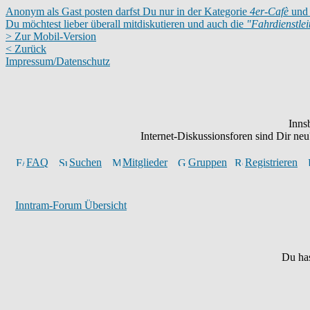
Anonym als Gast posten darfst Du nur in der Kategorie
4er-Cafè
und 
Du möchtest lieber überall mitdiskutieren und auch die
"Fahrdienstle
> Zur Mobil-Version
< Zurück
Impressum/Datenschutz
Inns
Internet-Diskussionsforen sind Dir n
FAQ
Suchen
Mitglieder
Gruppen
Registrieren
Inntram-Forum Übersicht
Du has