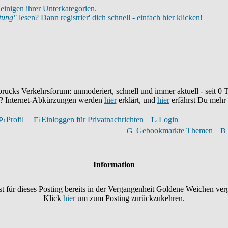
einigen ihrer Unterkategorien.
itung"
lesen? Dann registrier' dich schnell - einfach hier klicken!
brucks Verkehrsforum: unmoderiert, schnell und immer aktuell - seit
0
T
eu? Internet-Abkürzungen werden
hier
erklärt, und
hier
erfährst Du mehr
Profil
Einloggen für Privatnachrichten
Login
Gebookmarkte Themen
Information
t für dieses Posting bereits in der Vergangenheit Goldene Weichen ver
Klick
hier
um zum Posting zurückzukehren.