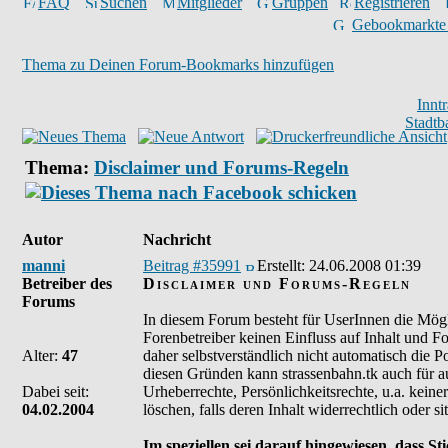
FAQ
Suchen
Mitglieder
Gruppen
Registrieren
Gebookmarkte
Thema zu Deinen Forum-Bookmarks hinzufügen
Innt
Stadtb
Thema:
Disclaimer und Forums-Regeln
Autor
Nachricht
manni
Beitrag #35991
Erstellt:
24.06.2008 01:39
Betreiber des
Disclaimer und Forums-Regeln
Forums
In diesem Forum besteht für UserInnen die Mögli
Forenbetreiber keinen Einfluss auf Inhalt und F
Alter:
47
daher selbstverständlich nicht automatisch die 
diesen Gründen kann strassenbahn.tk auch für a
Dabei seit:
Urheberrechte, Persönlichkeitsrechte, u.a. kein
04.02.2004
löschen, falls deren Inhalt widerrechtlich oder sit
Im speziellen sei darauf hingewiesen, dass 