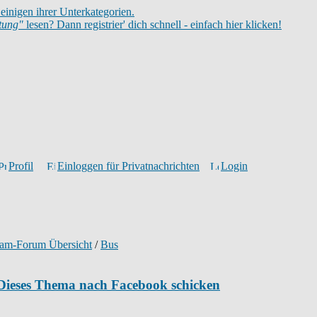
einigen ihrer Unterkategorien.
itung"
lesen? Dann registrier' dich schnell - einfach hier klicken!
Profil
Einloggen für Privatnachrichten
Login
ram-Forum Übersicht
/
Bus