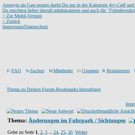
Anonym als Gast posten darfst Du nur in der Kategorie
4er-Cafè
und 
Du möchtest lieber überall mitdiskutieren und auch die
"Fahrdienstle
> Zur Mobil-Version
< Zurück
Impressum/Datenschutz
FAQ
Suchen
Mitglieder
Gruppen
Registrieren
Thema zu Deinen Forum-Bookmarks hinzufügen
Innt
Thema:
Änderungen im Fuhrpark / Sichtungen
Gehe zu Seite
1
,
2
,
3
...
24
,
25
,
26
Weiter