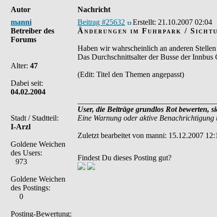
Autor
Nachricht
manni
Beitrag #25632
Erstellt:
21.10.2007 02:04
Betreiber des
Änderungen im Fuhrpark / Sicht
Forums
Haben wir wahrscheinlich an anderen Stelle
Das Durchschnittsalter der Busse der Innbus 
Alter:
47
(Edit: Titel den Themen angepasst)
Dabei seit:
04.02.2004
____________________________________
User, die Beiträge grundlos Rot bewerten, s
Stadt / Stadtteil:
Eine Warnung oder aktive Benachrichtigung 
I-Arzl
Zuletzt bearbeitet von manni: 15.12.2007 12:
Goldene Weichen
des Users:
Findest Du dieses Posting gut?
973
Goldene Weichen
des Postings:
0
Posting-Bewertung: