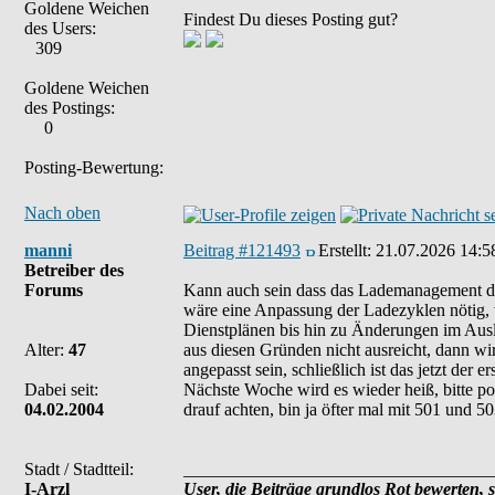
Goldene Weichen
Findest Du dieses Posting gut?
des Users:
309
Goldene Weichen
des Postings:
0
Posting-Bewertung:
Nach oben
manni
Beitrag #121493
Erstellt:
21.07.2026 14:5
Betreiber des
Forums
Kann auch sein dass das Lademanagement die
wäre eine Anpassung der Ladezyklen nötig, 
Dienstplänen bis hin zu Änderungen im Ausl
Alter:
47
aus diesen Gründen nicht ausreicht, dann w
angepasst sein, schließlich ist das jetzt de
Dabei seit:
Nächste Woche wird es wieder heiß, bitte pos
04.02.2004
drauf achten, bin ja öfter mal mit 501 und 5
Stadt / Stadtteil:
___________________________________
I-Arzl
User, die Beiträge grundlos Rot bewerten, si