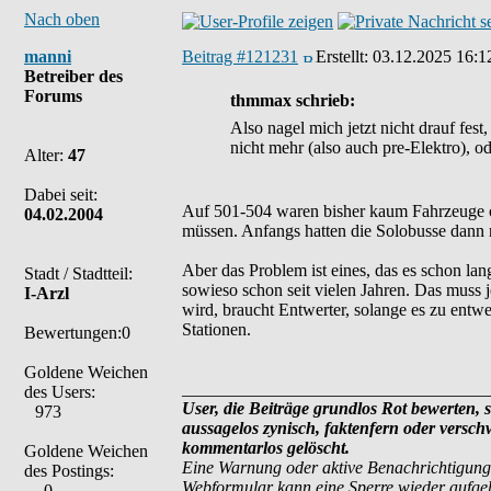
Nach oben
manni
Beitrag #121231
Erstellt:
03.12.2025 16:1
Betreiber des
Forums
thmmax schrieb:
Also nagel mich jetzt nicht drauf fest
nicht mehr (also auch pre-Elektro), od
Alter:
47
Dabei seit:
Auf 501-504 waren bisher kaum Fahrzeuge o
04.02.2004
müssen. Anfangs hatten die Solobusse dann n
Aber das Problem ist eines, das es schon lan
Stadt / Stadtteil:
sowieso schon seit vielen Jahren. Das muss j
I-Arzl
wird, braucht Entwerter, solange es zu entwe
Stationen.
Bewertungen:0
Goldene Weichen
___________________________________
des Users:
User, die Beiträge grundlos Rot bewerten, si
973
aussagelos zynisch, faktenfern oder versc
kommentarlos gelöscht.
Goldene Weichen
Eine Warnung oder aktive Benachrichtigung
des Postings:
Webformular kann eine Sperre wieder aufg
0