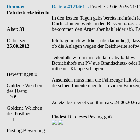
thmmax
Beitrag #121461
Erstellt:
23.06.2026 21:1
FahrbetriebsleiterIn
In den letzten Tagen gabs bereits mehrfach
Dörfer-Linien, weils in den Bussen u-n-e-r-t
Alter:
33
bekommen den Ärger aber halt leider ab). Es 
Dabei seit:
Ich frage mich wirklich, obs daran liegt, da
25.08.2012
ob die Anlagen wegen der Reichweite softwa
Jedenfalls wird man sich da relativ bald wa
Betriebshofs mit PV aus Brandschutz- oder
mit einer Klappe schlagen.
Bewertungen:0
Ansonsten muss man die Fahrzeuge halt viel
Goldene Weichen
derselben Innentemperatur in vielen Fahrzeu
des Users:
309
Zuletzt bearbeitet von thmmax: 23.06.2026 2
Goldene Weichen
des Postings:
Findest Du dieses Posting gut?
1
Posting-Bewertung: