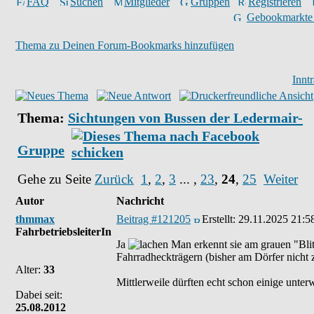
FAQ
Suchen
Mitglieder
Gruppen
Registrieren
Gebookmarkte
Thema zu Deinen Forum-Bookmarks hinzufügen
Innt
Thema:
Sichtungen von Bussen der Ledermair-
Gruppe
Gehe zu Seite
Zurück
1
,
2
,
3
... ,
23
,
24
,
25
Weiter
Autor
Nachricht
thmmax
Beitrag #121205
Erstellt:
29.11.2025 21:5
FahrbetriebsleiterIn
Ja
Man erkennt sie am grauen "Blitz
Fahrradheckträgern (bisher am Dörfer nicht z
Alter:
33
Mittlerweile dürften echt schon einige unter
Dabei seit:
25.08.2012