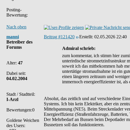
Posting-
Bewertung:
Nach oben
manni
Beitrag #121420
Erstellt:
02.05.2026 22:40
Betreiber des
Forums
Admiral schrieb:
zum kommentar, ich stimm hier zumind
unterirdische stromnetzinfrastrukur 
Alter:
47
soweit ich das mitbekommen hab mehr 
untertätige stromaufnahme ist ein gut
Dabei seit:
einen längeren zeitraum und weniger 
04.02.2004
immernoch energieeffizienter ist, al
Stadt / Stadtteil:
Absolut, das zeitlich und auf verschiedene Ein
I-Arzl
Systems. Ich bin kein Elektriker, aber ein ze
Mittelspannung (NE5). Beim Streckenlader ver
Bewertungen:0
Energieeffizienz (Straßenfahrzeuge, Batterien,
Der Mehrbedarf an Bussen beim Depotlader mit z
Goldene Weichen
Busnetzen soll das funktionieren.
des Users: