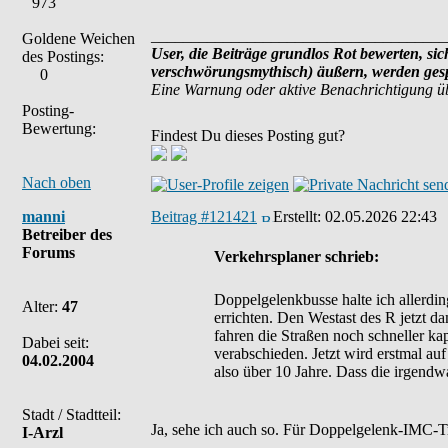
973
_____________________________________
Goldene Weichen
User, die Beiträge grundlos Rot bewerten, sich
des Postings:
verschwörungsmythisch) äußern, werden gespe
0
Eine Warnung oder aktive Benachrichtigung ü
Posting-
Bewertung:
Findest Du dieses Posting gut?
Nach oben
manni
Beitrag #121421
Erstellt:
02.05.2026 22:43
Betreiber des
Forums
Verkehrsplaner schrieb:
Doppelgelenkbusse halte ich allerdin
Alter:
47
errichten. Den Westast des R jetzt d
fahren die Straßen noch schneller ka
Dabei seit:
verabschieden. Jetzt wird erstmal a
04.02.2004
also über 10 Jahre. Dass die irgendw
Stadt / Stadtteil:
Ja, sehe ich auch so. Für Doppelgelenk-IMC-T
I-Arzl