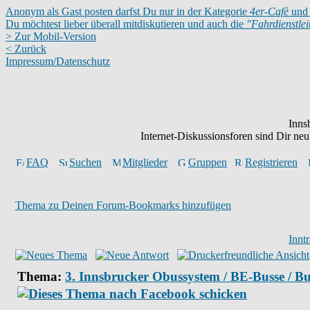
Anonym als Gast posten darfst Du nur in der Kategorie
4er-Cafè
und 
Du möchtest lieber überall mitdiskutieren und auch die
"Fahrdienstle
> Zur Mobil-Version
< Zurück
Impressum/Datenschutz
Inns
Internet-Diskussionsforen sind Dir n
FAQ
Suchen
Mitglieder
Gruppen
Registrieren
Thema zu Deinen Forum-Bookmarks hinzufügen
Innt
Thema:
3. Innsbrucker Obussystem / BE-Busse / B