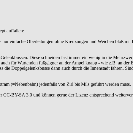
pt auffallen:
äre nur einfache Oberleitungen ohne Kreuzungen und Weichen bloß mit 
ch-Gelenkbussen. Diese schneiden fast immer ein wenig in die Mehrzw
es auch für Wartenden fußgägner an der Ampel knapp - wie z.B. an der
ss die Doppelgelenksbusse dann auch durch die Innenstadt fahren. Sind
otram (=Nebenbahn) jedenfalls von Zirl bis Mils geführt werden muss.
er CC-BY-SA 3.0 und können gerne der Lizenz entsprechend weiterve