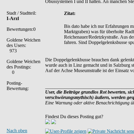
Obussystemen I und II hatten. An manchen St
Stadt / Stadtteil:
Zitat:
I-Arzl
Bis dato habe ich nur Erfahrungen 
Bewertungen:0
Marktgraben) was für überholte Radf
Reichenauer/Redetzkystraße. Aus der
Goldene Weichen
fahren. Sind Doppelgelenksbusse spur
des Users:
973
Die Doppelgelenkbusse brauchen dank gelenkte
Goldene Weichen
wurde auch in Linz gemacht und in Salzburg s
des Postings:
Auf der Achse Museumstraße ist der Einsatz von
0
Posting-
_____________________________________
Bewertung:
User, die Beiträge grundlos Rot bewerten, sich
verschwörungsmythisch) äußern, werden gespe
Eine Warnung oder aktive Benachrichtigung ü
Findest Du dieses Posting gut?
Nach oben