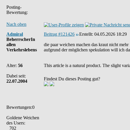
Posting-
Bewertung:
Nach oben
Admiral
Beitrag #121426
Erstellt:
04.05.2026 18:29
BeherrscherIn
allen
die paar weichen machen das kraut nicht mehr fe
Verkehrslebens
aufgrund der möglichen spekulation will ich d
Alter:
56
This article is a natural product. The slight va
Dabei seit:
Findest Du dieses Posting gut?
22.07.2004
Bewertungen:0
Goldene Weichen
des Users:
702