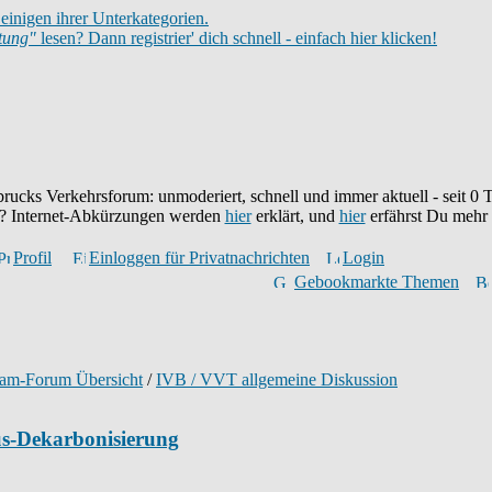
einigen ihrer Unterkategorien.
itung"
lesen? Dann registrier' dich schnell - einfach hier klicken!
brucks Verkehrsforum: unmoderiert, schnell und immer aktuell - seit
0
T
eu? Internet-Abkürzungen werden
hier
erklärt, und
hier
erfährst Du mehr
Profil
Einloggen für Privatnachrichten
Login
Gebookmarkte Themen
ram-Forum Übersicht
/
IVB / VVT allgemeine Diskussion
us-Dekarbonisierung