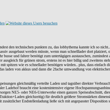
est den technischen punkten zu, das lobbythema kannte ich so nicht...
massiv ausgebaut werden müsste, wenn man schnelllader dort platziert,
busse und fahrer benötigt zum untertägigen austauschen, zumindest auf
er ausgleich für grünen strom, erstens ist es hier billig und zweitens s
mit spitzen wie es schnellader benötigen würden.. plus, dass einfach 
s das laden von akkus und dann die 2fache umwandlung von elektrischer 
speisungen gleichmäßig verteilte Laden und tagsüber direkter Verbrauch
ntraler Ladehof braucht eine kostenintensive eigene Hochspannungsanbi
sorgen NE5- oder NE6-Unterwerke einen ganzen Speiseabschnitt, diese
 Traktion+Laden gleichzeitig) für deutlich größere Stromstärken dimen
usätzlicher Endstellenladung ließe sich mit angepasster Disposition si