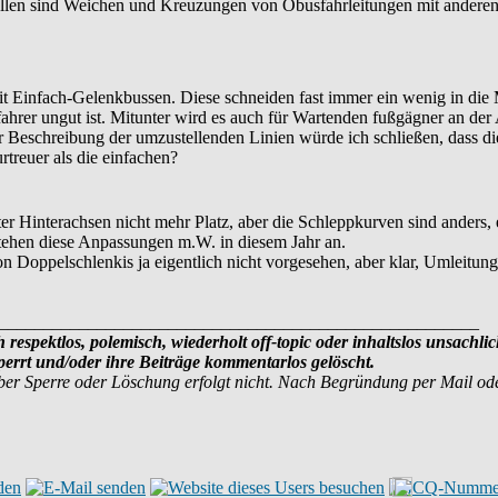
ellen sind Weichen und Kreuzungen von Obusfahrleitungen mit andere
mit Einfach-Gelenkbussen. Diese schneiden fast immer ein wenig in d
ahrer ungut ist. Mitunter wird es auch für Wartenden fußgägner an der
 Beschreibung der umzustellenden Linien würde ich schließen, dass d
treuer als die einfachen?
r Hinterachsen nicht mehr Platz, aber die Schleppkurven sind ander
tehen diese Anpassungen m.W. in diesem Jahr an.
 Doppelschlenkis ja eigentlich nicht vorgesehen, aber klar, Umleitung 
______________________________________________________
 respektlos, polemisch, wiederholt off-topic oder inhaltslos unsachlic
rrt und/oder ihre Beiträge kommentarlos gelöscht.
ber Sperre oder Löschung erfolgt nicht. Nach Begründung per Mail od