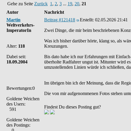
Gehe zu Seite
Zurück
1
,
2
,
3
...
19
,
20
,
21
Autor
Nachricht
Martin
Beitrag #121418
Erstellt:
02.05.2026 21:41
Weltverkehrs-
ImperatorIn
Zwei Dinge, die mir beim beschriebenen Konze
Was ich bisher darüber hörte, klang so, als w
Alter:
118
Kreuzungen.
Dabei seit:
Bis dato habe ich nur Erfahrungen mit Einfa
18.09.2004
überholte Radfahrer ungut ist. Mitunter wird 
umzustellenden Linien würde ich schließen, da
Im übrigen bin ich der Meinung, dass die Regi
Bewertungen:0
Die von mir aufgenommenen Fotos stehen unt
Goldene Weichen
des Users:
Findest Du dieses Posting gut?
591
Goldene Weichen
des Postings:
0