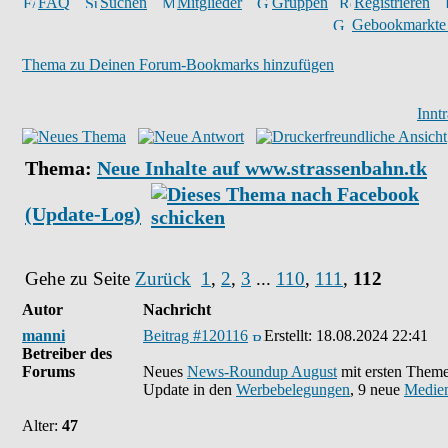
FAQ
Suchen
Mitglieder
Gruppen
Registrieren
Gebookmarkte
Thema zu Deinen Forum-Bookmarks hinzufügen
Innt
Thema:
Neue Inhalte auf www.strassenbahn.tk
(Update-Log)
Gehe zu Seite
Zurück
1
,
2
,
3
...
110
,
111
,
112
Autor
Nachricht
manni
Beitrag #120116
Erstellt:
18.08.2024 22:41
Betreiber des
Forums
Neues
News-Roundup August
mit ersten Them
Update in den
Werbebelegungen
, 9 neue
Medien
Alter:
47
______________________________________