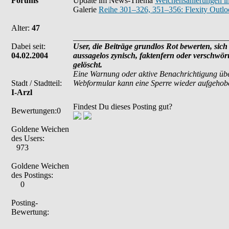
Forums
Update im News-Thema
Weichensanierungen i
Galerie
Reihe 301–326, 351–356: Flexity Outl
Alter:
47
______________________________________
Dabei seit:
User, die Beiträge grundlos Rot bewerten, sich 
04.02.2004
aussagelos zynisch, faktenfern oder verschwö
gelöscht.
Eine Warnung oder aktive Benachrichtigung übe
Stadt / Stadtteil:
Webformular kann eine Sperre wieder aufgehob
I-Arzl
Findest Du dieses Posting gut?
Bewertungen:0
Goldene Weichen
des Users:
973
Goldene Weichen
des Postings:
0
Posting-
Bewertung: