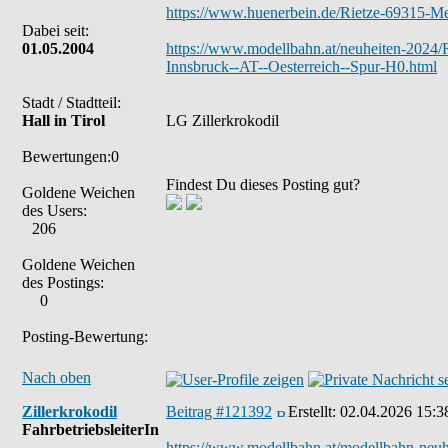
https://www.huenerbein.de/Rietze-69315-
Dabei seit:
01.05.2004
https://www.modellbahn.at/neuheiten-2024
Innsbruck--AT--Oesterreich--Spur-H0.html
Stadt / Stadtteil:
Hall in Tirol
LG Zillerkrokodil
Bewertungen:0
Findest Du dieses Posting gut?
Goldene Weichen
des Users:
206
Goldene Weichen
des Postings:
0
Posting-Bewertung:
Nach oben
Zillerkrokodil
Beitrag #121392
Erstellt:
02.04.2026 15:3
FahrbetriebsleiterIn
https://www.modellbahn.at/modellbahn-neu