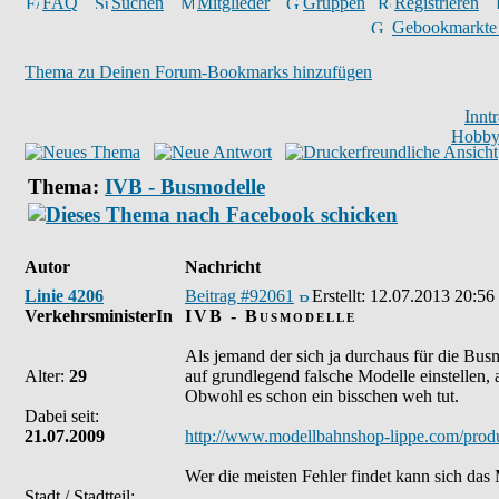
FAQ
Suchen
Mitglieder
Gruppen
Registrieren
Gebookmarkte
Thema zu Deinen Forum-Bookmarks hinzufügen
Innt
Hobby
Thema:
IVB - Busmodelle
Autor
Nachricht
Linie 4206
Beitrag #92061
Erstellt:
12.07.2013 20:56
VerkehrsministerIn
IVB - Busmodelle
Als jemand der sich ja durchaus für die Bus
Alter:
29
auf grundlegend falsche Modelle einstellen,
Obwohl es schon ein bisschen weh tut.
Dabei seit:
21.07.2009
http://www.modellbahnshop-lippe.com/produ
Wer die meisten Fehler findet kann sich das
Stadt / Stadtteil: