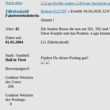
Nach oben
Zillerkrokodil
Beitrag #121397
Erstellt:
04.04.2026 22:0
FahrbetriebsleiterIn
Stimmt !
Alter:
45
Die bunten Busse die nun am 501, 502 und 5
Diese Knöpfe und das Postbus- Logo könnte
Dabei seit:
01.05.2004
LG Zillerkrokodil
Stadt / Stadtteil:
Findest Du dieses Posting gut?
Hall in Tirol
Bewertungen:0
Goldene Weichen
des Users:
206
Goldene Weichen
des Postings:
0