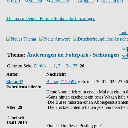
FAQ
Suchen
Mitglieder
Gruppen
Registrieren
Thema zu Deinen Forum-Bookmarks hinzufügen
Innt
Thema:
Änderungen im Fuhrpark / Sichtungen
Gehe zu Seite
Zurück
1
,
2
,
3
...
24
,
25
,
26
Autor
Nachricht
Stefan97
Beitrag #120597
Erstellt:
30.01.2025 23:36
FahrdienstleiterIn
Heute konnte ich zum ersten Mal mit einem de
-Ganz hinten erscheint ein rotes Wagen hält
-Die Busse müssten einen Abbiegeassistenten 
Alter:
29
-Die Heckleuchten schauen jetzt ein bisschen
Dabei seit:
18.01.2019
Findest Du dieses Posting gut?