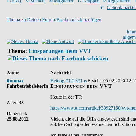
FAQ
Suchen
Mitglieder
Gruppen
Registrieren
Gebookmarkte
Thema zu Deinen Forum-Bookmarks hinzufügen
Innt
allgem
Thema:
Einsparungen beim VVT
Autor
Nachricht
thmmax
Beitrag #121331
Erstellt:
05.02.2026 12:5
FahrbetriebsleiterIn
Einsparungen beim VVT
Heute in der TT:
Alter:
33
https://www.tt.com/artikel/30927150/vvt-mus
Dabei seit:
25.08.2012
Vielen, die auf die Öffis angewiesen sind u
solchen Schlagzeilen wahrscheinlich schon d
Ich fasse es mal zusammen: