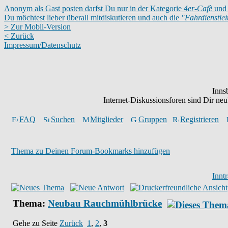
Anonym als Gast posten darfst Du nur in der Kategorie
4er-Cafè
und 
Du möchtest lieber überall mitdiskutieren und auch die
"Fahrdienstle
> Zur Mobil-Version
< Zurück
Impressum/Datenschutz
Inns
Internet-Diskussionsforen sind Dir n
FAQ
Suchen
Mitglieder
Gruppen
Registrieren
Thema zu Deinen Forum-Bookmarks hinzufügen
Innt
Thema:
Neubau Rauchmühlbrücke
Gehe zu Seite
Zurück
1
,
2
,
3