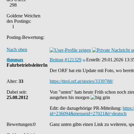
298
Goldene Weichen
des Postings:
1
Posting-Bewertung:
Nach oben
thmmax
Beitrag #121329
Erstellt:
29.01.2026 13:3
FahrbetriebsleiterIn
Der ORF hat ein Update mit Foto, wo bereit
Alter:
33
https://tirol.orf.at/stories/3339788/
Dabei seit:
Von "unten" hats heute Früh schon noch ziem
25.08.2012
ausgehen bis morgen
Edit: die dazugehörige PR-Mitteilung:
https
id=236094&menueid=27021&l=deutsch
Bewertungen:0
Ganz unten gibts einen Link zu weiteren, sp