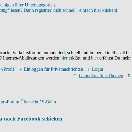
einigen ihrer Unterkategorien.
itung"
lesen? Dann registrier' dich schnell - einfach hier klicken!
brucks Verkehrsforum: unmoderiert, schnell und immer aktuell - seit
0
T
eu? Internet-Abkürzungen werden
hier
erklärt, und
hier
erfährst Du mehr
Profil
Einloggen für Privatnachrichten
Login
Gebookmarkte Themen
ram-Forum Übersicht
/
S-Bahn