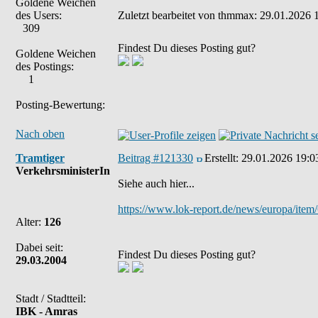
Goldene Weichen
des Users:
Zuletzt bearbeitet von thmmax: 29.01.2026 1
309
Findest Du dieses Posting gut?
Goldene Weichen
des Postings:
1
Posting-Bewertung:
Nach oben
Tramtiger
Beitrag #121330
Erstellt:
29.01.2026 19:0
VerkehrsministerIn
Siehe auch hier...
https://www.lok-report.de/news/europa/item
Alter:
126
Dabei seit:
Findest Du dieses Posting gut?
29.03.2004
Stadt / Stadtteil:
IBK - Amras