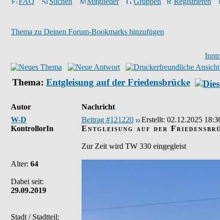
FAQ
Suchen
Mitglieder
Gruppen
Registrieren
Thema zu Deinen Forum-Bookmarks hinzufügen
Innt
Thema:
Entgleisung auf der Friedensbrücke
Autor
Nachricht
W-D
Beitrag #121220
Erstellt:
02.12.2025 18:3
KontrollorIn
Entgleisung auf der Friedensbr
Zur Zeit wird TW 330 eingegleist
Alter:
64
Dabei seit:
29.09.2019
Stadt / Stadtteil: