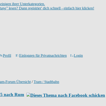
einigen ihrer Unterkategorien.
itung"
lesen? Dann registrier' dich schnell - einfach hier klicken!
Profil
Einloggen für Privatnachrichten
Login
ram-Forum Übersicht
/
Tram / Stadtbahn
e 5 nach Rum