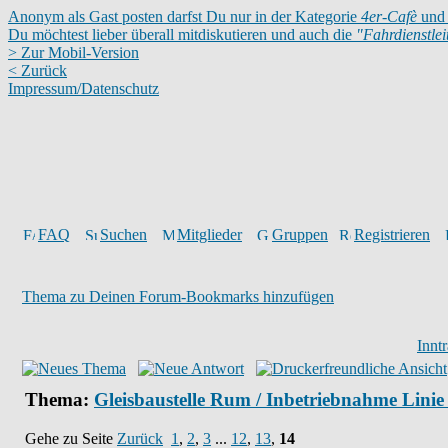
Anonym als Gast posten darfst Du nur in der Kategorie
4er-Cafè
und 
Du möchtest lieber überall mitdiskutieren und auch die
"Fahrdienstle
> Zur Mobil-Version
< Zurück
Impressum/Datenschutz
FAQ
Suchen
Mitglieder
Gruppen
Registrieren
Thema zu Deinen Forum-Bookmarks hinzufügen
Innt
Thema:
Gleisbaustelle Rum / Inbetriebnahme Lini
Gehe zu Seite
Zurück
1
,
2
,
3
...
12
,
13
,
14