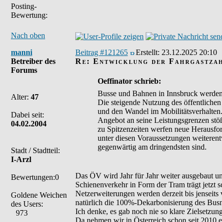
Posting-
Bewertung:
Nach oben
manni
Beitrag #121265
Erstellt:
23.12.2025 20:10
Betreiber des
Re: Entwicklung der Fahrgastza
Forums
Oeffinator schrieb:
Busse und Bahnen in Innsbruck werden z
Alter:
47
Die steigende Nutzung des öffentlichen 
und den Wandel im Mobilitätsverhalten. 
Dabei seit:
Angebot an seine Leistungsgrenzen stö
04.02.2004
zu Spitzenzeiten werfen neue Herausfor
unter diesen Voraussetzungen weitere
gegenwärtig am dringendsten sind.
Stadt / Stadtteil:
I-Arzl
Das ÖV wird Jahr für Jahr weiter ausgebaut un
Bewertungen:0
Schienenverkehr in Form der Tram trägt jetzt 
Netzerweiterungen werden derzeit bis jenseits 
Goldene Weichen
natürlich die 100%-Dekarbonisierung des Busn
des Users:
Ich denke, es gab noch nie so klare Zielsetzun
973
Da nehmen wir in Österreich schon seit 2010 e