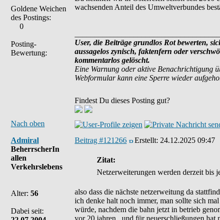
wachsenden Anteil des Umweltverbundes bestät
Goldene Weichen
des Postings:
0
_____________________________________
User, die Beiträge grundlos Rot bewerten, sich
Posting-
aussagelos zynisch, faktenfern oder verschw
Bewertung:
kommentarlos gelöscht.
Eine Warnung oder aktive Benachrichtigung ü
Webformular kann eine Sperre wieder aufgeh
Findest Du dieses Posting gut?
Nach oben
Admiral
Beitrag #121266
Erstellt:
24.12.2025 09:47
BeherrscherIn
allen
Zitat:
Verkehrslebens
Netzerweiterungen werden derzeit bis j
also dass die nächste netzerweitung da stattfind
Alter:
56
ich denke halt noch immer, man sollte sich mal
würde, nachdem die bahn jetzt in betrieb geno
Dabei seit:
vor 20 jahren.. und für neuerschließungen hat 
22.07.2004