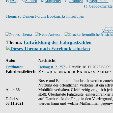
FAQ
Suchen
Mitglieder
Gruppen
Registrieren
Gebookmarkte
Thema zu Deinen Forum-Bookmarks hinzufügen
Innt
Verkeh
Thema:
Entwicklung der Fahrgastzahlen
Autor
Nachricht
Oeffinator
Beitrag #121257
Erstellt:
18.12.2025 08:09
FahrdienstleiterIn
Entwicklung der Fahrgastzahlen
Busse und Bahnen in Innsbruck werden zunehmen
Nutzung des öffentlichen Verkehrs ist ein erfr
Alter:
38
Mobilitätsverhalten. Gleichzeitig zeigt sich j
stößt. Überlastete Fahrzeuge, eingeschränkte
Dabei seit:
auf. Damit rückt die Frage in den Vordergrund
08.11.2021
werden kann und welche Maßnahmen gegenwär