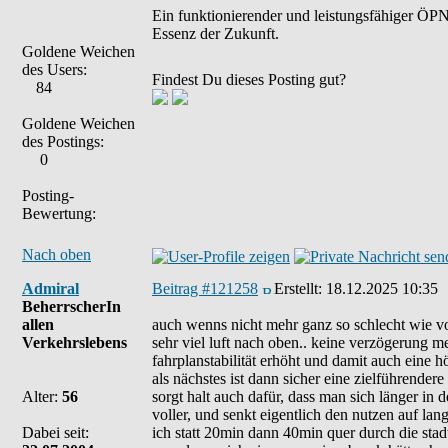
Ein funktionierender und leistungsfähiger ÖPNV
Essenz der Zukunft.
Goldene Weichen
des Users:
Findest Du dieses Posting gut?
84
Goldene Weichen
des Postings:
0
Posting-
Bewertung:
Nach oben
Admiral
Beitrag #121258
Erstellt:
18.12.2025 10:35
BeherrscherIn
allen
auch wenns nicht mehr ganz so schlecht wie vo
Verkehrslebens
sehr viel luft nach oben.. keine verzögerung 
fahrplanstabilität erhöht und damit auch eine h
als nächstes ist dann sicher eine zielführender
Alter:
56
sorgt halt auch dafür, dass man sich länger in
voller, und senkt eigentlich den nutzen auf lan
Dabei seit:
ich statt 20min dann 40min quer durch die stad