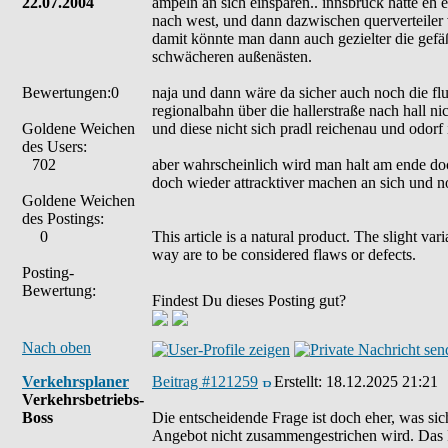
22.07.2004
ampeln an sich einsparen.. innsbruck hätte eh e
nach west, und dann dazwischen querverteiler 
damit könnte man dann auch gezielter die gefäßgr
schwächeren außenästen.
Bewertungen:0
naja und dann wäre da sicher auch noch die fl
regionalbahn über die hallerstraße nach hall ni
Goldene Weichen
und diese nicht sich pradl reichenau und odorf
des Users:
702
aber wahrscheinlich wird man halt am ende 
doch wieder attracktiver machen an sich und n
Goldene Weichen
des Postings:
0
This article is a natural product. The slight va
way are to be considered flaws or defects.
Posting-
Bewertung:
Findest Du dieses Posting gut?
Nach oben
Verkehrsplaner
Beitrag #121259
Erstellt:
18.12.2025 21:21
Verkehrsbetriebs-
Boss
Die entscheidende Frage ist doch eher, was sic
Angebot nicht zusammengestrichen wird. Das Pr