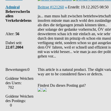
Admiral
Beitrag #121260
Erstellt:
19.12.2025 08:50
BeherrscherIn
allen
ja... man muss halt zwischen betriebswirtschaft
Verkehrslebens
insofern müsste man auch wohl den zuständigen
als dies die tiefgaragen jemals können täten..
aber solange der gedanke vorherrscht, ÖV stör
Alter:
56
desweiteren schau ich mir einfach an, wie seh
durch den transit im prinzip eh schon ein mass
Dabei seit:
verfügung steht, sondern schon so gut ausgelaste
22.07.2004
dem ÖV fahren, weil er schnell und effizient i
mit was wirkt besser... wie man ja aus der poli
gehen vor...
Bewertungen:0
This article is a natural product. The slight va
way are to be considered flaws or defects.
Goldene Weichen
des Users:
Findest Du dieses Posting gut?
702
Goldene Weichen
des Postings:
0