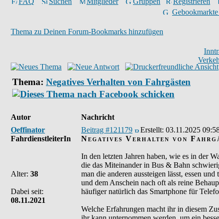
FAQ
Suchen
Mitglieder
Gruppen
Registrieren
Gebookmarkte
Thema zu Deinen Forum-Bookmarks hinzufügen
Innt
Verkeh
Thema:
Negatives Verhalten von Fahrgästen
Autor
Nachricht
Oeffinator
Beitrag #121179
Erstellt:
03.11.2025 09:5
FahrdienstleiterIn
Negatives Verhalten von Fahrg
In den letzten Jahren haben, wie es in der 
die das Miteinander in Bus & Bahn schwieri
Alter:
38
man die anderen aussteigen lässt, essen und
und dem Anschein nach oft als reine Behaup
Dabei seit:
häufiger natürlich das Smartphone für Tele
08.11.2021
Welche Erfahrungen macht ihr in diesem Zu
ihr kann unternommen werden, um ein besser