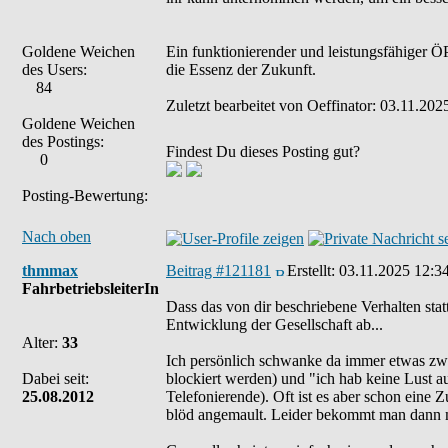
Goldene Weichen
Ein funktionierender und leistungsfähiger ÖP
des Users:
die Essenz der Zukunft.
84
Zuletzt bearbeitet von Oeffinator: 03.11.202
Goldene Weichen
des Postings:
Findest Du dieses Posting gut?
0
Posting-Bewertung:
Nach oben
thmmax
Beitrag #121181
Erstellt:
03.11.2025 12:3
FahrbetriebsleiterIn
Dass das von dir beschriebene Verhalten stat
Entwicklung der Gesellschaft ab...
Alter:
33
Ich persönlich schwanke da immer etwas zwis
Dabei seit:
blockiert werden) und "ich hab keine Lust au
25.08.2012
Telefonierende). Oft ist es aber schon ein
blöd angemault. Leider bekommt man dann m