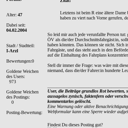
Zitat:
Letztens ist beim R eine ältere Dame 
Alter:
47
haben zu viert nach Vorne gerufen, de
Dabei seit:
04.02.2004
So leid mir auch jede verunfallte Person tu
ÖV als die/der Durchschnittsfahrgäst:in, sol
haben könnten. Das können sie nicht. Sich i
Stadt / Stadtteil:
Fahrgäste, und das steht auch in den Beför
I-Arzl
auf die Einhaltung des Fahrplans konzentrier
Bewertungen:0
Stell dir immer die Frage: was wäre mit dies
niemand, dass die/der Fahrer:in hunderte Leu
Goldene Weichen
des Users:
973
___________________________________
User, die Beiträge grundlos Rot bewerten, si
Goldene Weichen
aussagelos zynisch, faktenfern oder versc
des Postings:
kommentarlos gelöscht.
0
Eine Warnung oder aktive Benachrichtigung
Webformular kann eine Sperre wieder aufg
Posting-Bewertung:
Findest Du dieses Posting gut?