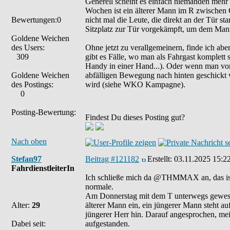
Generell scheint es einfach niemanden mehr z
Wochen ist ein älterer Mann im R zwischen G
Bewertungen:0
nicht mal die Leute, die direkt an der Tür 
Sitzplatz zur Tür vorgekämpft, um dem Mann z
Goldene Weichen
des Users:
Ohne jetzt zu verallgemeinern, finde ich ab
309
gibt es Fälle, wo man als Fahrgast komplett 
Handy in einer Hand...). Oder wenn man vorn
Goldene Weichen
abfälligen Bewegung nach hinten geschickt 
des Postings:
wird (siehe WKO Kampagne).
0
Posting-Bewertung:
Findest Du dieses Posting gut?
Nach oben
Stefan97
Beitrag #121182
Erstellt:
03.11.2025 15:2
FahrdienstleiterIn
Ich schließe mich da @THMMAX an, das ist le
normale.
Am Donnerstag mit dem T unterwegs gewesen,
Alter:
29
älterer Mann ein, ein jüngerer Mann steht auf
jüngerer Herr hin. Darauf angesprochen, mei
Dabei seit:
aufgestanden.