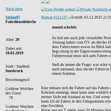
Nach oben
Stefan97
Beitrag #121237
Erstellt:
03.12.2025 21:5
FahrdienstleiterIn
manni schrieb:
So leid mir auch jede verunfallte Per
Alter:
29
Ahnung haben vom ÖV als die/der Durc
dass Fahrer:innen sowas im Blick hab
Dabei seit:
liegt einzig in der Eigenverantwortu
18.01.2019
Fahrpersonal muss sich aufs Fahren u
Stell dir immer die Frage: was wäre m
Stadt / Stadtteil:
auch niemand, dass die/der Fahrer:in 
Innsbruck
einem Solobus.
Bewertungen:0
Klar müssen sich die Fahrer auf das Fahren 
Goldene Weichen
Krücken einsteigt, dann kann man wirklich n
des Users:
meiner Sicht mit Anstand zu tun. Und wenn f
78
kann ich als Fahrer in den Fahrgastraum sch
eine Frechheit.
Goldene Weichen
Heute erst am T erlebt, trotz 20 Minuten Ver
des Postings: