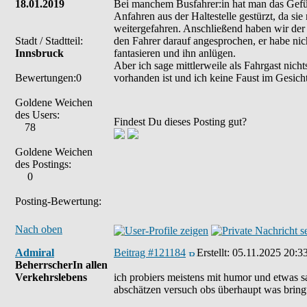
18.01.2019
Bei manchem Busfahrer:in hat man das Gefühl
Anfahren aus der Haltestelle gestürzt, da sie
weitergefahren. Anschließend haben wir der
Stadt / Stadtteil:
den Fahrer darauf angesprochen, er habe ni
Innsbruck
fantasieren und ihn anlügen.
Aber ich sage mittlerweile als Fahrgast nic
Bewertungen:0
vorhanden ist und ich keine Faust im Gesicht
Goldene Weichen
des Users:
Findest Du dieses Posting gut?
78
Goldene Weichen
des Postings:
0
Posting-Bewertung:
Nach oben
Admiral
Beitrag #121184
Erstellt:
05.11.2025 20:3
BeherrscherIn allen
Verkehrslebens
ich probiers meistens mit humor und etwas 
abschätzen versuch obs überhaupt was bringt,