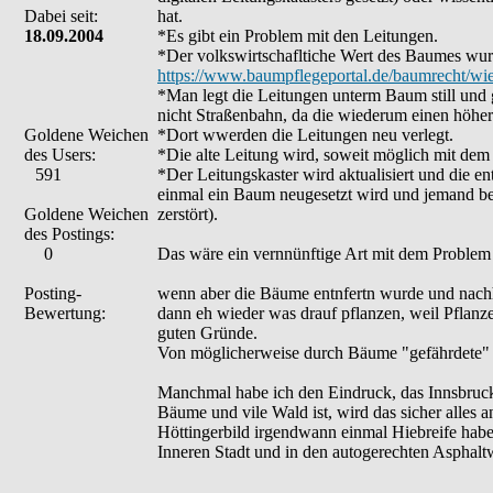
Dabei seit:
hat.
18.09.2004
*Es gibt ein Problem mit den Leitungen.
*Der volkswirtschafltiche Wert des Baumes wurd
https://www.baumpflegeportal.de/baumrecht/wiev
*Man legt die Leitungen unterm Baum still und g
nicht Straßenbahn, da die wiederum einen höher
Goldene Weichen
*Dort wwerden die Leitungen neu verlegt.
des Users:
*Die alte Leitung wird, soweit möglich mit de
591
*Der Leitungskaster wird aktualisiert und die ent
einmal ein Baum neugesetzt wird und jemand beim
Goldene Weichen
zerstört).
des Postings:
0
Das wäre ein vernnünftige Art mit dem Proble
Posting-
wenn aber die Bäume entnfertn wurde und nachh
Bewertung:
dann eh wieder was drauf pflanzen, weil Pflanzen
guten Gründe.
Von möglicherweise durch Bäume "gefährdete" Ti
Manchmal habe ich den Eindruck, das Innsbruck n
Bäume und vile Wald ist, wird das sicher alles
Höttingerbild irgendwann einmal Hiebreife habe
Inneren Stadt und in den autogerechten Asphalt