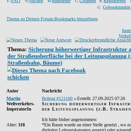
FAQ
Suchen
Mitglieder
Gruppen
Registrieren
Gebookmarkte
Thema zu Deinen Forum-Bookmarks hinzufügen
Innt
Verkeh
Thema:
Sicherung höherwertiger Infrastruktur 
der Straßenoberfläche bei der Leitungsplanung (
Straßenbahn, Bäume)
Autor
Nachricht
Martin
Beitrag #121100
Erstellt:
27.09.2025 07:26
Weltverkehrs-
Sicherung höherwertiger Infrastr
ImperatorIn
der Leitungsplanung (z.B. Straße
Ich hätte bisher angenommen:
Alter:
118
*Ein Baum wurde an einer Stelle gesetzt , wo zuf
digitalen Leitungskatasters gesetzt) oder wissen