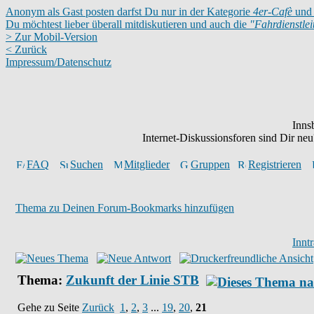
Anonym als Gast posten darfst Du nur in der Kategorie
4er-Cafè
und 
Du möchtest lieber überall mitdiskutieren und auch die
"Fahrdienstle
> Zur Mobil-Version
< Zurück
Impressum/Datenschutz
Inns
Internet-Diskussionsforen sind Dir n
FAQ
Suchen
Mitglieder
Gruppen
Registrieren
Thema zu Deinen Forum-Bookmarks hinzufügen
Innt
Thema:
Zukunft der Linie STB
Gehe zu Seite
Zurück
1
,
2
,
3
...
19
,
20
,
21