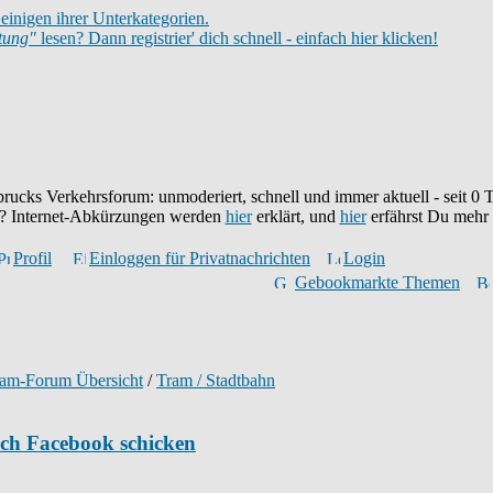
einigen ihrer Unterkategorien.
itung"
lesen? Dann registrier' dich schnell - einfach hier klicken!
brucks Verkehrsforum: unmoderiert, schnell und immer aktuell - seit
0
T
eu? Internet-Abkürzungen werden
hier
erklärt, und
hier
erfährst Du mehr
Profil
Einloggen für Privatnachrichten
Login
Gebookmarkte Themen
ram-Forum Übersicht
/
Tram / Stadtbahn