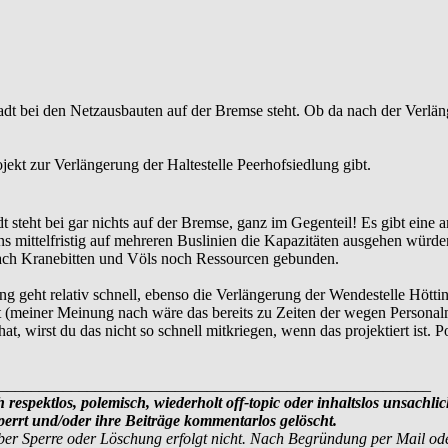
Stadt bei den Netzausbauten auf der Bremse steht. Ob da nach der Verl
ojekt zur Verlängerung der Haltestelle Peerhofsiedlung gibt.
teht bei gar nichts auf der Bremse, ganz im Gegenteil! Es gibt eine a
 uns mittelfristig auf mehreren Buslinien die Kapazitäten ausgehen würd
nach Kranebitten und Völs noch Ressourcen gebunden.
ung geht relativ schnell, ebenso die Verlängerung der Wendestelle Hö
 (meiner Meinung nach wäre das bereits zu Zeiten der wegen Personalm
, wirst du das nicht so schnell mitkriegen, wenn das projektiert ist. Po
______________________________________________________
 respektlos, polemisch, wiederholt off-topic oder inhaltslos unsachlic
rrt und/oder ihre Beiträge kommentarlos gelöscht.
ber Sperre oder Löschung erfolgt nicht. Nach Begründung per Mail od