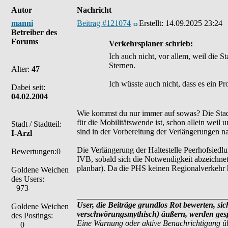
Autor
Nachricht
manni
Beitrag #121074
Erstellt:
14.09.2025 23:24
Betreiber des
Forums
Verkehrsplaner schrieb:
Ich auch nicht, vor allem, weil die 
Sternen.
Alter:
47
Ich wüsste auch nicht, dass es ein Pr
Dabei seit:
04.02.2004
Wie kommst du nur immer auf sowas? Die Stadt s
für die Mobilitätswende ist, schon allein weil
Stadt / Stadtteil:
sind in der Vorbereitung der Verlängerungen 
I-Arzl
Die Verlängerung der Haltestelle Peerhofsiedl
Bewertungen:0
IVB, sobald sich die Notwendigkeit abzeichnet
planbar). Da die PHS keinen Regionalverkehr hat
Goldene Weichen
des Users:
973
_____________________________________
User, die Beiträge grundlos Rot bewerten, sich
Goldene Weichen
verschwörungsmythisch) äußern, werden gespe
des Postings:
Eine Warnung oder aktive Benachrichtigung ü
0