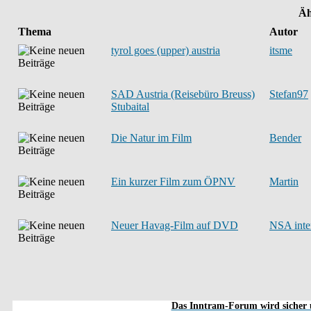
Äh
Thema
Autor
tyrol goes (upper) austria
itsme
SAD Austria (Reisebüro Breuss)
Stefan97
Stubaital
Die Natur im Film
Bender
Ein kurzer Film zum ÖPNV
Martin
Neuer Havag-Film auf DVD
NSA inte
Das Inntram-Forum wird sicher u