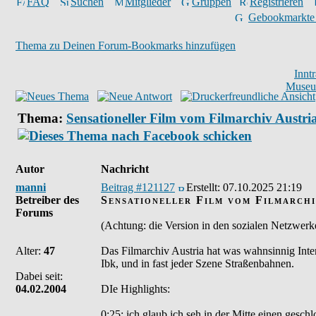
FAQ
Suchen
Mitglieder
Gruppen
Registrieren
Gebookmarkte
Thema zu Deinen Forum-Bookmarks hinzufügen
Innt
Museu
Thema:
Sensationeller Film vom Filmarchiv Austri
Autor
Nachricht
manni
Beitrag #121127
Erstellt:
07.10.2025 21:19
Betreiber des
Sensationeller Film vom Filmarchi
Forums
(Achtung: die Version in den sozialen Netzwerke
Alter:
47
Das Filmarchiv Austria hat was wahnsinnig Inter
Ibk, und in fast jeder Szene Straßenbahnen.
Dabei seit:
04.02.2004
DIe Highlights:
0:25: ich glaub ich seh in der Mitte einen gesc