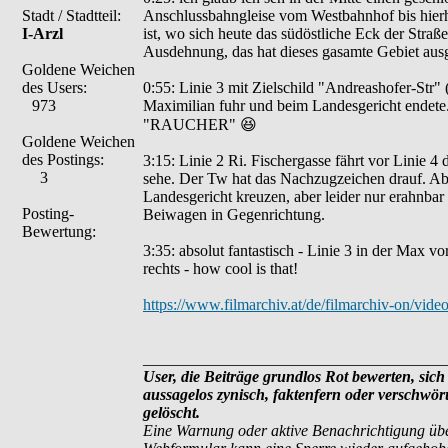
Stadt / Stadtteil:
Anschlussbahngleise vom Westbahnhof bis hierhe
I-Arzl
ist, wo sich heute das südöstliche Eck der Stra
Ausdehnung, das hat dieses gasamte Gebiet ausge
Goldene Weichen
des Users:
0:55: Linie 3 mit Zielschild "Andreashofer-Str" (
973
Maximilian fuhr und beim Landesgericht endete
"RAUCHER" 😆
Goldene Weichen
des Postings:
3:15: Linie 2 Ri. Fischergasse fährt vor Linie 4
3
sehe. Der Tw hat das Nachzugzeichen drauf. Ab
Landesgericht kreuzen, aber leider nur erahnba
Posting-
Beiwagen in Gegenrichtung.
Bewertung:
3:35: absolut fantastisch - Linie 3 in der Max v
rechts - how cool is that!
https://www.filmarchiv.at/de/filmarchiv-on/
______________________________________
User, die Beiträge grundlos Rot bewerten, sich 
aussagelos zynisch, faktenfern oder verschwö
gelöscht.
Eine Warnung oder aktive Benachrichtigung übe