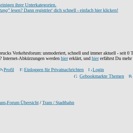
einigen ihrer Unterkategorien.
itung"
lesen? Dann registrier' dich schnell - einfach hier klicken!
brucks Verkehrsforum: unmoderiert, schnell und immer aktuell - seit
0
T
eu? Internet-Abkürzungen werden
hier
erklärt, und
hier
erfährst Du mehr
Profil
Einloggen für Privatnachrichten
Login
Gebookmarkte Themen
ram-Forum Übersicht
/
Tram / Stadtbahn