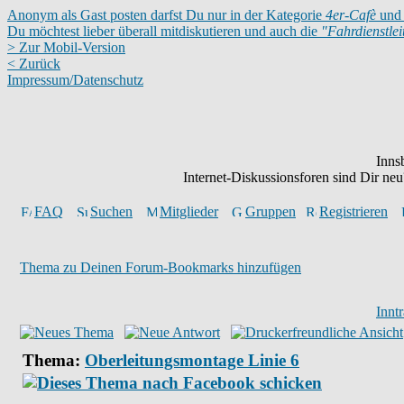
Anonym als Gast posten darfst Du nur in der Kategorie
4er-Cafè
und 
Du möchtest lieber überall mitdiskutieren und auch die
"Fahrdienstle
> Zur Mobil-Version
< Zurück
Impressum/Datenschutz
Inns
Internet-Diskussionsforen sind Dir n
FAQ
Suchen
Mitglieder
Gruppen
Registrieren
Thema zu Deinen Forum-Bookmarks hinzufügen
Innt
Thema:
Oberleitungsmontage Linie 6