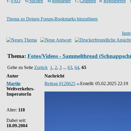
FAQ
Suchen
Mitglieder
Gruppen
Registrieren
Thema zu Deinen Forum-Bookmarks hinzufügen
Innt
Thema:
Fotos/Videos - Sammelthread (Schnappschü
Gehe zu Seite
Zurück
1
,
2
,
3
...
63
,
64
,
65
Autor
Nachricht
Martin
Beitrag #120625
Erstellt:
05.02.2025 22:19
Weltverkehrs-
ImperatorIn
Alter:
118
Dabei seit:
18.09.2004