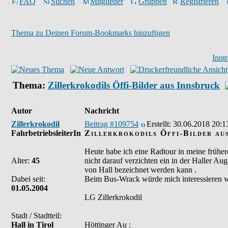
FAQ
Suchen
Mitglieder
Gruppen
Registrieren
Thema zu Deinen Forum-Bookmarks hinzufügen
Innt
Thema:
Zillerkrokodils Öffi-Bilder aus Innsbruck
Autor
Nachricht
Zillerkrokodil
Beitrag #109754
Erstellt:
30.06.2018 20:1
FahrbetriebsleiterIn
Zillerkrokodils Öffi-Bilder au
Heute habe ich eine Radtour in meine früh
Alter:
45
nicht darauf verzichten ein in der Haller Au
von Hall bezeichnet werden kann .
Dabei seit:
Beim Bus-Wrack würde mich interessieren w
01.05.2004
LG Zillerkrokodil
Stadt / Stadtteil:
Hall in Tirol
Höttinger Au :