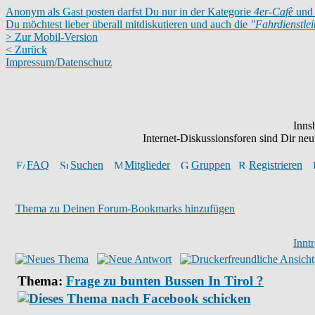
Anonym als Gast posten darfst Du nur in der Kategorie
4er-Cafè
und 
Du möchtest lieber überall mitdiskutieren und auch die
"Fahrdienstle
> Zur Mobil-Version
< Zurück
Impressum/Datenschutz
Inns
Internet-Diskussionsforen sind Dir n
FAQ
Suchen
Mitglieder
Gruppen
Registrieren
Thema zu Deinen Forum-Bookmarks hinzufügen
Innt
Thema:
Frage zu bunten Bussen In Tirol ?