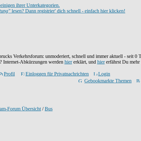
einigen ihrer Unterkategorien.
itung"
lesen? Dann registrier' dich schnell - einfach hier klicken!
brucks Verkehrsforum: unmoderiert, schnell und immer aktuell - seit
0
T
eu? Internet-Abkürzungen werden
hier
erklärt, und
hier
erfährst Du mehr
Profil
Einloggen für Privatnachrichten
Login
Gebookmarkte Themen
ram-Forum Übersicht
/
Bus