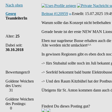
Nach oben
Georg
Beitrag #120959
Erstellt:
15.07.2025 19:4
TeamleiterIn
Warum sollte das Konzept nicht beibehalten
Gerade heute ist der erste NEW MAN Lions C
Alter:
25
Eben nur nagelneue Busse erhalten auch di
Dabei seit:
Alte werden nicht umlackiert^^
30.10.2018
In gewissen Regionen gibt es eben doch noch 
-> fürs Stubaital sollte noch im Juli beka
Bewertungen:0
-> Seefeld bekommt bald bunte Elektrobuss
Goldene Weichen
-> Und den Raum Kitzbühel hat der Postbu
des Users:
31
Übrigens für St. Anton kommen dann auch die 
Goldene Weichen
des Postings:
Findest Du dieses Posting gut?
0