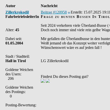
Autor
Nachricht
Zillerkrokodil
Beitrag #120958
Erstellt:
15.07.2025 19:1
FahrbetriebsleiterIn
Frage zu bunten Bussen In Tirol
Seit 2024 verkehren viele Überland-Busse ( 
Alter:
45
Doch noch immer sind viele rein gelbe Wage
Dabei seit:
Mir gefallen die Überlandbusse in den bunte
01.05.2004
Weiß jemand ob das Konzept weiter verfolgt
Wünschenswert wäre es auf jeden fall !
Stadt / Stadtteil:
Hall in Tirol
LG Zillerkrokodil
Goldene Weichen
des Users:
Findest Du dieses Posting gut?
206
Goldene Weichen
des Postings:
0
Posting-Bewertung: