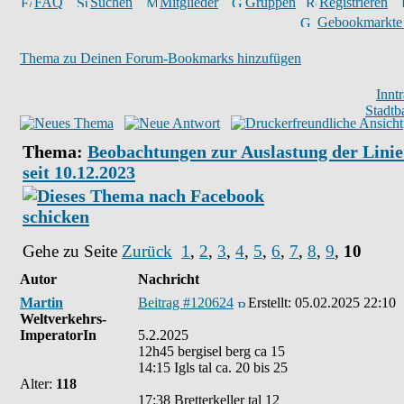
FAQ
Suchen
Mitglieder
Gruppen
Registrieren
Gebookmarkte
Thema zu Deinen Forum-Bookmarks hinzufügen
Innt
Stadtb
Thema:
Beobachtungen zur Auslastung der Linie
seit 10.12.2023
Gehe zu Seite
Zurück
1
,
2
,
3
,
4
,
5
,
6
,
7
,
8
,
9
,
10
Autor
Nachricht
Martin
Beitrag #120624
Erstellt:
05.02.2025 22:10
Weltverkehrs-
ImperatorIn
5.2.2025
12h45 bergisel berg ca 15
14:15 Igls tal ca. 20 bis 25
Alter:
118
17:38 Bretterkeller tal 12