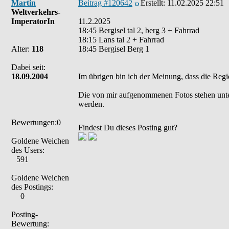
Martin
Beitrag #120642
Erstellt:
11.02.2025 22:51
Weltverkehrs-
ImperatorIn
11.2.2025
18:45 Bergisel tal 2, berg 3 + Fahrrad
18:15 Lans tal 2 + Fahrrad
Alter:
118
18:45 Bergisel Berg 1
Dabei seit:
18.09.2004
Im übrigen bin ich der Meinung, dass die Regi
Die von mir aufgenommenen Fotos stehen unt
werden.
Bewertungen:0
Findest Du dieses Posting gut?
Goldene Weichen
des Users:
591
Goldene Weichen
des Postings:
0
Posting-
Bewertung: