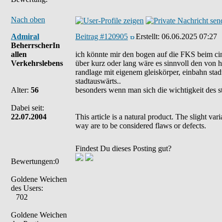
Nach oben
Admiral
Beitrag #120905
Erstellt:
06.06.2025 07:27
BeherrscherIn
allen
ich könnte mir den bogen auf die FKS beim cin
Verkehrslebens
über kurz oder lang wäre es sinnvoll den von h
randlage mit eigenem gleiskörper, einbahn stadt
stadtauswärts..
Alter:
56
besonders wenn man sich die wichtigkeit des str
Dabei seit:
22.07.2004
This article is a natural product. The slight va
way are to be considered flaws or defects.
Findest Du dieses Posting gut?
Bewertungen:0
Goldene Weichen
des Users:
702
Goldene Weichen