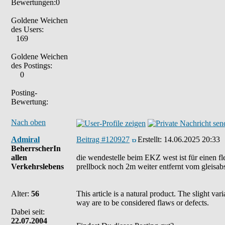
Bewertungen:0
Goldene Weichen
des Users:
169
Goldene Weichen
des Postings:
0
Posting-
Bewertung:
Nach oben
Admiral
Beitrag #120927
Erstellt:
14.06.2025 20:33
BeherrscherIn
allen
die wendestelle beim EKZ west ist für einen fle
Verkehrslebens
prellbock noch 2m weiter entfernt vom gleisabs
Alter:
56
This article is a natural product. The slight va
way are to be considered flaws or defects.
Dabei seit:
22.07.2004