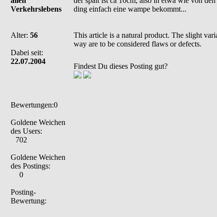
allen
der spalt ist ca 10cm, also in etwa wie von den
Verkehrslebens
ding einfach eine wampe bekommt...
Alter:
56
This article is a natural product. The slight va
way are to be considered flaws or defects.
Dabei seit:
22.07.2004
Findest Du dieses Posting gut?
Bewertungen:0
Goldene Weichen
des Users:
702
Goldene Weichen
des Postings:
0
Posting-
Bewertung: