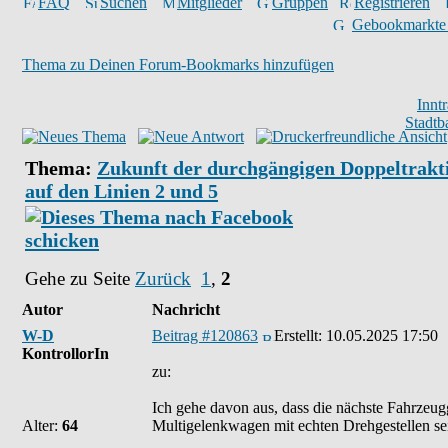
FAQ
Suchen
Mitglieder
Gruppen
Registrieren
Gebookmarkte
Thema zu Deinen Forum-Bookmarks hinzufügen
Innt
Stadtb
Thema:
Zukunft der durchgängigen Doppeltrakt
auf den Linien 2 und 5
Gehe zu Seite
Zurück
1
,
2
Autor
Nachricht
W-D
Beitrag #120863
Erstellt:
10.05.2025 17:50
KontrollorIn
zu:
Ich gehe davon aus, dass die nächste Fahrzeug
Alter:
64
Multigelenkwagen mit echten Drehgestellen sei