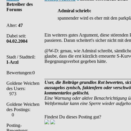
Betreiber des
Forums
Admiral schrieb:
spannender wird es eher mit den parkpl
Alter:
47
Ein weiteres gutes Argument, diese störenden 
Dabei seit:
passieren. Daran scheitert's sicher nicht mit de
04.02.2004
@W-D: genau, wie Admiral schreibt, sämtliche
glaube, dass die erst kürzlich erneuerte S-Kur
Stadt / Stadtteil:
Begegnungsverbot gegeben hätte.
I-Arzl
Bewertungen:0
_____________________________________
User, die Beiträge grundlos Rot bewerten, sich
Goldene Weichen
aussagelos zynisch, faktenfern oder verschw
des Users:
kommentarlos gelöscht.
973
Eine Warnung oder aktive Benachrichtigung ü
Webformular kann eine Sperre wieder aufgeh
Goldene Weichen
des Postings:
0
Findest Du dieses Posting gut?
Posting-
Bewertung: