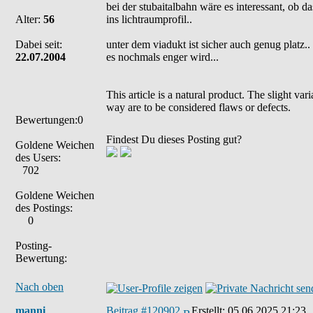
bei der stubaitalbahn wäre es interessant, ob 
Alter:
56
ins lichtraumprofil..
Dabei seit:
unter dem viadukt ist sicher auch genug platz.
22.07.2004
es nochmals enger wird...
This article is a natural product. The slight va
way are to be considered flaws or defects.
Bewertungen:0
Findest Du dieses Posting gut?
Goldene Weichen
des Users:
702
Goldene Weichen
des Postings:
0
Posting-
Bewertung:
Nach oben
manni
Beitrag #120902
Erstellt:
05.06.2025 21:23