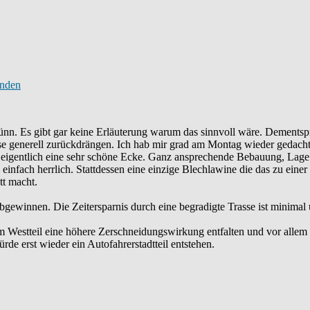
dünn. Es gibt gar keine Erläuterung warum das sinnvoll wäre. Dementspr
 generell zurückdrängen. Ich hab mir grad am Montag wieder gedacht,
igentlich eine sehr schöne Ecke. Ganz ansprechende Bebauung, Lage di
 einfach herrlich. Stattdessen eine einzige Blechlawine die das zu eine
tt macht.
bgewinnen. Die Zeitersparnis durch eine begradigte Trasse ist minimal
Westteil eine höhere Zerschneidungswirkung entfalten und vor allem d
de erst wieder ein Autofahrerstadtteil entstehen.