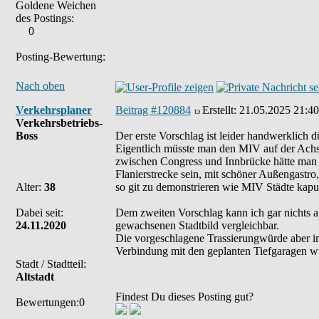
Goldene Weichen
des Postings:
0
Posting-Bewertung:
Nach oben
Verkehrsplaner
Beitrag #120884
Erstellt:
21.05.2025 21:40
Verkehrsbetriebs-
Boss
Der erste Vorschlag ist leider handwerklich 
Eigentlich müsste man den MIV auf der Achse
zwischen Congress und Innbrücke hätte man e
Flanierstrecke sein, mit schöner Außengastro,
Alter:
38
so git zu demonstrieren wie MIV Städte kapu
Dabei seit:
Dem zweiten Vorschlag kann ich gar nichts a
24.11.2020
gewachsenen Stadtbild vergleichbar.
Die vorgeschlagene Trassierungwürde aber im 
Verbindung mit den geplanten Tiefgaragen wür
Stadt / Stadtteil:
Altstadt
Findest Du dieses Posting gut?
Bewertungen:0