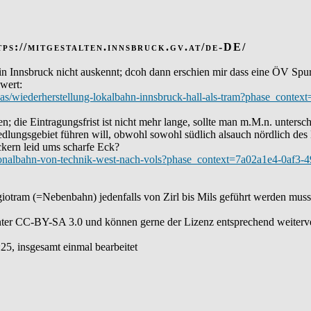
ps://mitgestalten.innsbruck.gv.at/de-DE/
in Innsbruck nicht auskennt; dcoh dann erschien mir dass eine ÖV Spur a
 wert:
ideas/wiederherstellung-lokalbahn-innsbruck-hall-als-tram?phase_con
en; die Eintragungsfrist ist nicht mehr lange, sollte man m.M.n. untersc
edlungsgebiet führen will, obwohl sowohl südlich alsauch nördlich des
ckern leid ums scharfe Eck?
/regionalbahn-von-technik-west-nach-vols?phase_context=7a02a1e4-0af
giotram (=Nebenbahn) jedenfalls von Zirl bis Mils geführt werden muss
ter CC-BY-SA 3.0 und können gerne der Lizenz entsprechend weiter
:25, insgesamt einmal bearbeitet