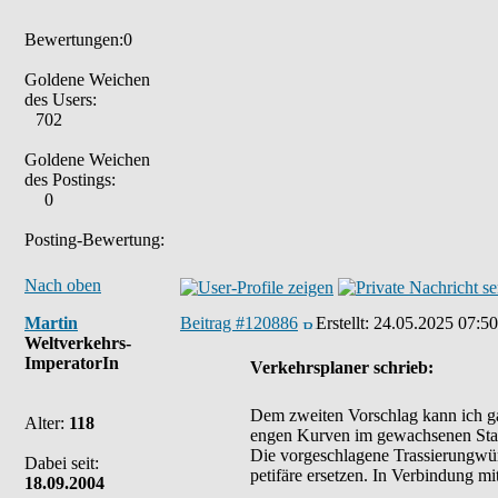
Bewertungen:0
Goldene Weichen
des Users:
702
Goldene Weichen
des Postings:
0
Posting-Bewertung:
Nach oben
Martin
Beitrag #120886
Erstellt:
24.05.2025 07:50
Weltverkehrs-
ImperatorIn
Verkehrsplaner schrieb:
Dem zweiten Vorschlag kann ich gar
Alter:
118
engen Kurven im gewachsenen Stadt
Die vorgeschlagene Trassierungwür
Dabei seit:
petifäre ersetzen. In Verbindung mi
18.09.2004