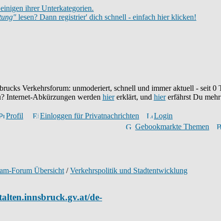
einigen ihrer Unterkategorien.
itung"
lesen? Dann registrier' dich schnell - einfach hier klicken!
brucks Verkehrsforum: unmoderiert, schnell und immer aktuell - seit
0
T
eu? Internet-Abkürzungen werden
hier
erklärt, und
hier
erfährst Du mehr
Profil
Einloggen für Privatnachrichten
Login
Gebookmarkte Themen
ram-Forum Übersicht
/
Verkehrspolitik und Stadtentwicklung
talten.innsbruck.gv.at/de-