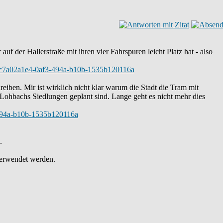
uf der Hallerstraße mit ihren vier Fahrspuren leicht Platz hat - also
text=7a02a1e4-0af3-494a-b10b-1535b120116a
hreiben. Mir ist wirklich nicht klar warum die Stadt die Tram mit
 Lohbachs Siedlungen geplant sind. Lange geht es nicht mehr dies
3-494a-b10b-1535b120116a
.
verwendet werden.