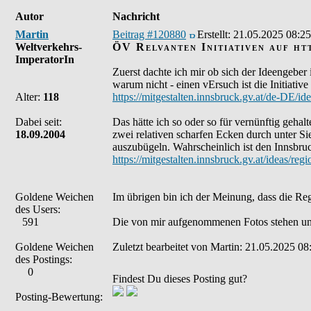
Autor
Nachricht
Martin
Beitrag #120880
Erstellt:
21.05.2025 08:25
Weltverkehrs-
ÖV Relvanten Initiativen auf htt
ImperatorIn
Zuerst dachte ich mir ob sich der Ideengeber 
warum nicht - einen vErsuch ist die Initiative
Alter:
118
https://mitgestalten.innsbruck.gv.at/de-DE/
Dabei seit:
Das hätte ich so oder so für vernünftig gehalt
18.09.2004
zwei relativen scharfen Ecken durch unter Si
auszubügeln. Wahrscheinlich ist den Innsbru
https://mitgestalten.innsbruck.gv.at/ideas
Goldene Weichen
Im übrigen bin ich der Meinung, dass die Re
des Users:
591
Die von mir aufgenommenen Fotos stehen un
Goldene Weichen
Zuletzt bearbeitet von Martin: 21.05.2025 08
des Postings:
0
Findest Du dieses Posting gut?
Posting-Bewertung: