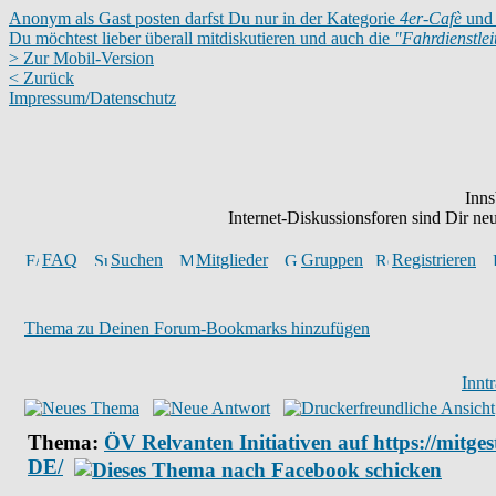
Anonym als Gast posten darfst Du nur in der Kategorie
4er-Cafè
und 
Du möchtest lieber überall mitdiskutieren und auch die
"Fahrdienstle
> Zur Mobil-Version
< Zurück
Impressum/Datenschutz
Inns
Internet-Diskussionsforen sind Dir n
FAQ
Suchen
Mitglieder
Gruppen
Registrieren
Thema zu Deinen Forum-Bookmarks hinzufügen
Innt
Thema:
ÖV Relvanten Initiativen auf https://mitges
DE/