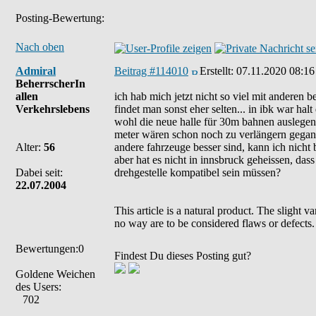
Posting-Bewertung:
Nach oben
Admiral
Beitrag #114010
Erstellt:
07.11.2020 08:16
BeherrscherIn
allen
ich hab mich jetzt nicht so viel mit anderen 
Verkehrslebens
findet man sonst eher selten... in ibk war ha
wohl die neue halle für 30m bahnen auslegen 
meter wären schon noch zu verlängern gegang
Alter:
56
andere fahrzeuge besser sind, kann ich nicht 
aber hat es nicht in innsbruck geheissen, das
Dabei seit:
drehgestelle kompatibel sein müssen?
22.07.2004
This article is a natural product. The slight 
no way are to be considered flaws or defects.
Bewertungen:0
Findest Du dieses Posting gut?
Goldene Weichen
des Users:
702