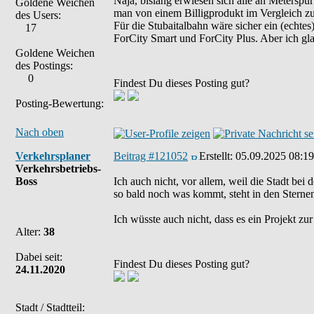
Naja, bislang erwiesen sich alle an Meterspur
Goldene Weichen
man von einem Billigprodukt im Vergleich z
des Users:
Für die Stubaitalbahn wäre sicher ein (echte
17
ForCity Smart und ForCity Plus. Aber ich gla
Goldene Weichen
des Postings:
0
Findest Du dieses Posting gut?
Posting-Bewertung:
Nach oben
Verkehrsplaner
Beitrag #121052
Erstellt:
05.09.2025 08:19
Verkehrsbetriebs-
Boss
Ich auch nicht, vor allem, weil die Stadt be
so bald noch was kommt, steht in den Sterne
Ich wüsste auch nicht, dass es ein Projekt zu
Alter:
38
Dabei seit:
Findest Du dieses Posting gut?
24.11.2020
Stadt / Stadtteil: