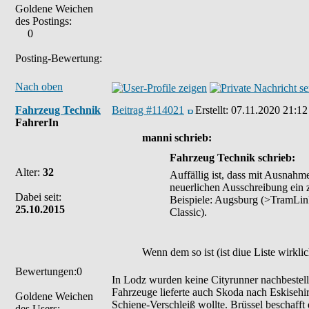
Goldene Weichen
des Postings:
0
Posting-Bewertung:
Nach oben
Fahrzeug Technik
Beitrag #114021
Erstellt:
07.11.2020 21:12
FahrerIn
manni schrieb:
Fahrzeug Technik schrieb:
Alter:
32
Auffällig ist, dass mit Ausnahm
neuerlichen Ausschreibung ein 
Dabei seit:
Beispiele: Augsburg (>TramLink
25.10.2015
Classic).
Wenn dem so ist (ist diue Liste wirkl
Bewertungen:0
In Lodz wurden keine Cityrunner nachbestellt
Fahrzeuge lieferte auch Skoda nach Eskisehi
Goldene Weichen
Schiene-Verschleiß wollte. Brüssel beschaff
des Users: