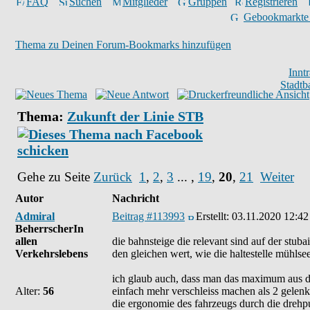
FAQ
Suchen
Mitglieder
Gruppen
Registrieren
Gebookmarkte
Thema zu Deinen Forum-Bookmarks hinzufügen
Innt
Stadtb
Thema:
Zukunft der Linie STB
Gehe zu Seite
Zurück
1
,
2
,
3
... ,
19
,
20
,
21
Weiter
Autor
Nachricht
Admiral
Beitrag #113993
Erstellt:
03.11.2020 12:42
BeherrscherIn
allen
die bahnsteige die relevant sind auf der stuba
Verkehrslebens
den gleichen wert, wie die haltestelle mühlsee
ich glaub auch, dass man das maximum aus de
Alter:
56
einfach mehr verschleiss machen als 2 gelenke
die ergonomie des fahrzeugs durch die drehpun