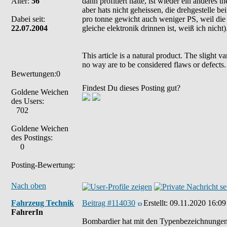
Alter:
56
dann profitiert hätte, ist wieder ein anderes t
aber hats nicht geheissen, die drehgestelle be
Dabei seit:
pro tonne gewicht auch weniger PS, weil die 
22.07.2004
gleiche elektronik drinnen ist, weiß ich nicht)
This article is a natural product. The slight 
no way are to be considered flaws or defects.
Bewertungen:0
Findest Du dieses Posting gut?
Goldene Weichen
des Users:
702
Goldene Weichen
des Postings:
0
Posting-Bewertung:
Nach oben
Fahrzeug Technik
Beitrag #114030
Erstellt:
09.11.2020 16:09
FahrerIn
Bombardier hat mit den Typenbezeichnungen v