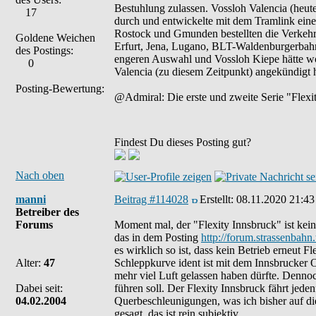
Bestuhlung zulassen. Vossloh Valencia (heute
17
durch und entwickelte mit dem Tramlink eine
Rostock und Gmunden bestellten die Verkehr
Goldene Weichen
Erfurt, Jena, Lugano, BLT-Waldenburgerbahn,
des Postings:
engeren Auswahl und Vossloh Kiepe hätte w
0
Valencia (zu diesem Zeitpunkt) angekündigt h
Posting-Bewertung:
@Admiral: Die erste und zweite Serie "Flexit
Findest Du dieses Posting gut?
Nach oben
manni
Beitrag #114028
Erstellt:
08.11.2020 21:43
Betreiber des
Forums
Moment mal, der "Flexity Innsbruck" ist kein 
das in dem Posting
http://forum.strassenba
es wirklich so ist, dass kein Betrieb erneut F
Alter:
47
Schleppkurve ident ist mit dem Innsbrucker 
mehr viel Luft gelassen haben dürfte. Dennoc
Dabei seit:
führen soll. Der Flexity Innsbruck fährt jede
04.02.2004
Querbeschleunigungen, was ich bisher auf di
gesagt, das ist rein subjektiv.