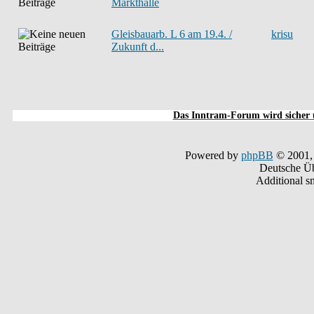
Markthalle
Gleisbauarb. L 6 am 19.4. /
krisu
Zukunft d...
Das Inntram-Forum wird sicher u
Powered by
phpBB
© 2001,
Deutsche Ü
Additional s