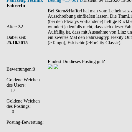
Fahrzeug Technik
Beitrag #114001
Erstellt:
04.11.2020 19:00
FahrerIn
Bei Stern&Hafferl hat man vom Leiheinsatz zw
Ausschreibung einfließen lassen. Die TramLin
(bei den Flexitys vorhandene) heftige Ruckb
Alter:
32
wundert jedenfalls nicht, dass sich dieser Fa
Auffällig ist, dass mit Ausnahme von Linz un
Dabei seit:
ein zweites Mal den Fahrzeugtyp Flexity Outl
25.10.2015
(>Tango), Eskisehir (>ForCity Classic).
Findest Du dieses Posting gut?
Bewertungen:0
Goldene Weichen
des Users:
17
Goldene Weichen
des Postings:
0
Posting-Bewertung: