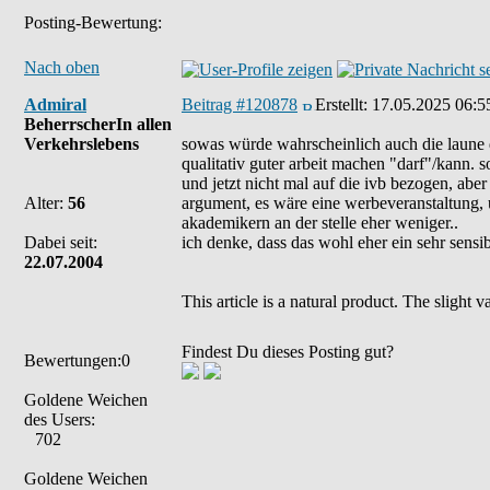
Posting-Bewertung:
Nach oben
Admiral
Beitrag #120878
Erstellt:
17.05.2025 06:5
BeherrscherIn allen
Verkehrslebens
sowas würde wahrscheinlich auch die laune de
qualitativ guter arbeit machen "darf"/kann. s
und jetzt nicht mal auf die ivb bezogen, ab
Alter:
56
argument, es wäre eine werbeveranstaltung, 
akademikern an der stelle eher weniger..
Dabei seit:
ich denke, dass das wohl eher ein sehr sensib
22.07.2004
This article is a natural product. The slight
Findest Du dieses Posting gut?
Bewertungen:0
Goldene Weichen
des Users:
702
Goldene Weichen