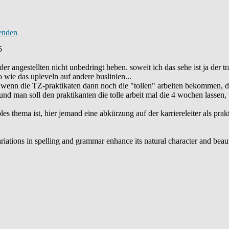
5
r angestellten nicht unbedringt heben. soweit ich das sehe ist ja der t
o wie das upleveln auf andere buslinien...
er wenn die TZ-praktikaten dann noch die "tollen" arbeiten bekommen, d
und man soll den praktikanten die tolle arbeit mal die 4 wochen lassen
les thema ist, hier jemand eine abkürzung auf der karriereleiter als pra
 variations in spelling and grammar enhance its natural character and bea