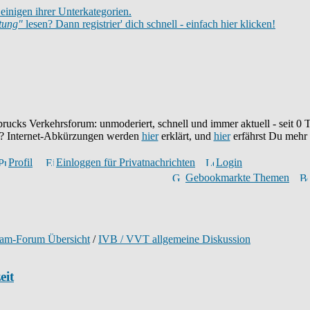
einigen ihrer Unterkategorien.
itung"
lesen? Dann registrier' dich schnell - einfach hier klicken!
brucks Verkehrsforum: unmoderiert, schnell und immer aktuell - seit
0
T
eu? Internet-Abkürzungen werden
hier
erklärt, und
hier
erfährst Du mehr
Profil
Einloggen für Privatnachrichten
Login
Gebookmarkte Themen
ram-Forum Übersicht
/
IVB / VVT allgemeine Diskussion
eit