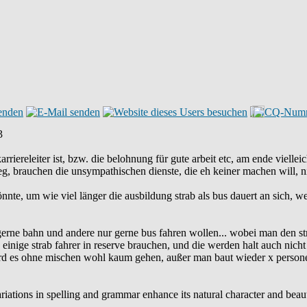
3
arriereleiter ist, bzw. die belohnung für gute arbeit etc, am ende vie
, brauchen die unsympathischen dienste, die eh keiner machen will, nic
önnte, um wie viel länger die ausbildung strab als bus dauert an sich, 
gerne bahn und andere nur gerne bus fahren wollen... wobei man den str
 einige strab fahrer in reserve brauchen, und die werden halt auch nic
ird es ohne mischen wohl kaum gehen, außer man baut wieder x personen
 variations in spelling and grammar enhance its natural character and bea