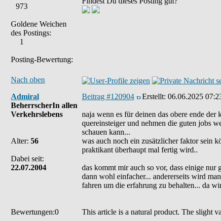
Findest Du dieses Posting gut?
973
Goldene Weichen
des Postings:
1
Posting-Bewertung:
Nach oben
Admiral
Beitrag #120904
Erstellt:
06.06.2025 07:2
BeherrscherIn allen
Verkehrslebens
naja wenn es für deinen das obere ende der k
quereinsteiger und nehmen die guten jobs weg
schauen kann...
Alter:
56
was auch noch ein zusätzlicher faktor sein k
praktikant überhaupt mal fertig wird..
Dabei seit:
22.07.2004
das kommt mir auch so vor, dass einige nur 
dann wohl einfacher... andererseits wird man
fahren um die erfahrung zu behalten... da w
Bewertungen:0
This article is a natural product. The slight