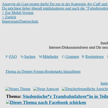
Anonym als Gast posten darfst Du nur in der Kategorie
4er-Cafè
und 
Du möchtest lieber überall mitdiskutieren und auch die
"Fahrdienstle
> Zur Mobil-Version
< Zurück
Impressum/Datenschutz
Inns
Internet-Diskussionsforen sind Dir n
FAQ
Suchen
Mitglieder
Gruppen
Registrieren
Thema zu Deinen Forum-Bookmarks hinzufügen
Innt
Thema:
Studentische*r Trambahnfahrer*in in Teilz