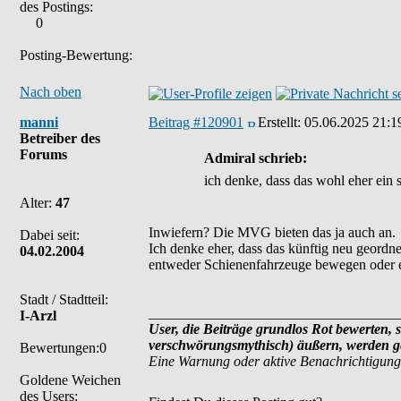
des Postings:
0
Posting-Bewertung:
Nach oben
manni
Beitrag #120901
Erstellt:
05.06.2025 21:1
Betreiber des
Forums
Admiral schrieb:
ich denke, dass das wohl eher ein s
Alter:
47
Inwiefern? Die MVG bieten das ja auch an.
Dabei seit:
Ich denke eher, dass das künftig neu geordne
04.02.2004
entweder Schienenfahrzeuge bewegen oder eb
Stadt / Stadtteil:
___________________________________
I-Arzl
User, die Beiträge grundlos Rot bewerten, s
verschwörungsmythisch) äußern, werden ge
Bewertungen:0
Eine Warnung oder aktive Benachrichtigung
Goldene Weichen
des Users: