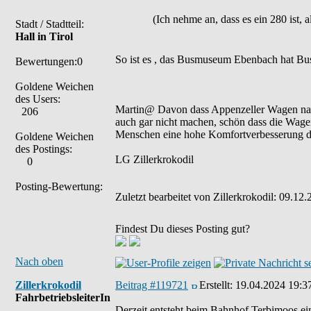
(Ich nehme an, dass es ein 280 ist, 
Stadt / Stadtteil:
Hall in Tirol
So ist es , das Busmuseum Ebenbach hat Bu
Bewertungen:0
Goldene Weichen
des Users:
Martin@ Davon dass Appenzeller Wagen nach 
206
auch gar nicht machen, schön dass die Wagen
Menschen eine hohe Komfortverbesserung da
Goldene Weichen
des Postings:
LG Zillerkrokodil
0
Posting-Bewertung:
Zuletzt bearbeitet von Zillerkrokodil: 09.12
Findest Du dieses Posting gut?
Nach oben
Zillerkrokodil
Beitrag #119721
Erstellt:
19.04.2024 19:3
FahrbetriebsleiterIn
Derzeit entsteht beim Bahnhof Terbimoos ein