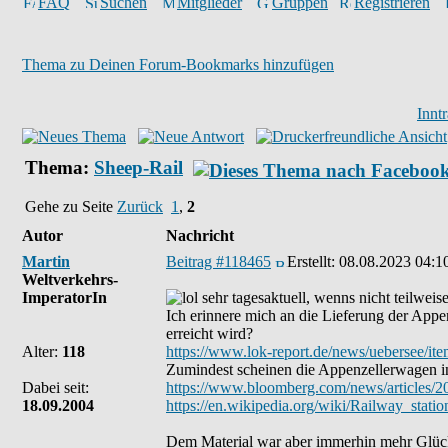
FAQ
Suchen
Mitglieder
Gruppen
Registrieren
Thema zu Deinen Forum-Bookmarks hinzufügen
Innt
Thema:
Sheep-Rail
Gehe zu Seite
Zurück
1
,
2
Autor
Nachricht
Martin
Beitrag #118465
Erstellt:
08.08.2023 04:1
Weltverkehrs-
ImperatorIn
sehr tagesaktuell, wenns nicht teilwei
Ich erinnere mich an die Lieferung der Appe
erreicht wird?
Alter:
118
https://www.lok-report.de/news/uebersee/ite
Zumindest scheinen die Appenzellerwagen in
Dabei seit:
https://www.bloomberg.com/news/articles/20
18.09.2004
https://en.wikipedia.org/wiki/Railway_stati
Dem Material war aber immerhin mehr Glück