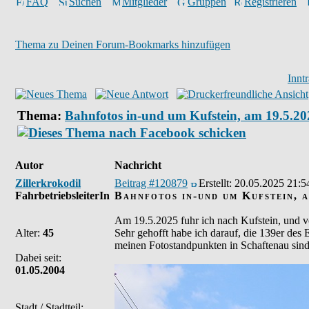
FAQ
Suchen
Mitglieder
Gruppen
Registrieren
Thema zu Deinen Forum-Bookmarks hinzufügen
Innt
Thema:
Bahnfotos in-und um Kufstein, am 19.5.20
Autor
Nachricht
Zillerkrokodil
Beitrag #120879
Erstellt:
20.05.2025 21:5
FahrbetriebsleiterIn
Bahnfotos in-und um Kufstein, a
Am 19.5.2025 fuhr ich nach Kufstein, und v
Alter:
45
Sehr gehofft habe ich darauf, die 139er des
meinen Fotostandpunkten in Schaftenau sind 
Dabei seit:
01.05.2004
Stadt / Stadtteil: