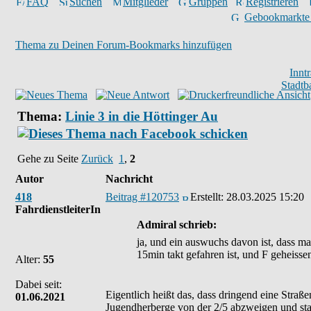
FAQ
Suchen
Mitglieder
Gruppen
Registrieren
Gebookmarkte
Thema zu Deinen Forum-Bookmarks hinzufügen
Innt
Stadtb
Thema:
Linie 3 in die Höttinger Au
Gehe zu Seite
Zurück
1
,
2
Autor
Nachricht
418
Beitrag #120753
Erstellt:
28.03.2025 15:20
FahrdienstleiterIn
Admiral schrieb:
ja, und ein auswuchs davon ist, dass ma
15min takt gefahren ist, und F geheissen
Alter:
55
Dabei seit:
Eigentlich heißt das, dass dringend eine Straß
01.06.2021
Jugendherberge von der 2/5 abzweigen und stat