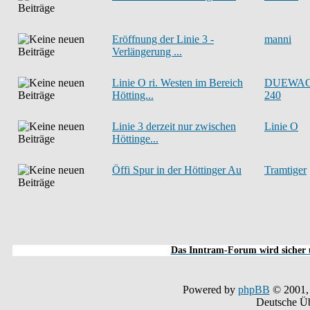
Eröffnung der Linie 3 -
manni
Verlängerung ...
Linie O ri. Westen im Bereich
DUEWA
Hötting...
240
Linie 3 derzeit nur zwischen
Linie O
Höttinge...
Öffi Spur in der Höttinger Au
Tramtiger
Das Inntram-Forum wird sicher u
Powered by
phpBB
© 2001,
Deutsche Ü