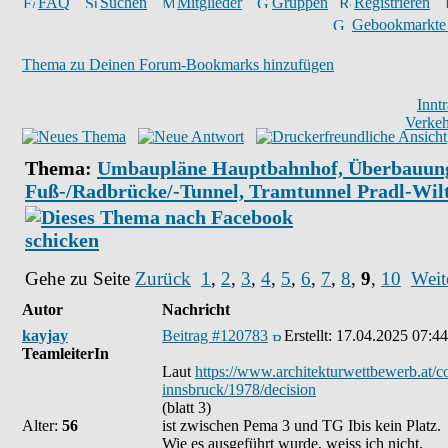
FAQ
Suchen
Mitglieder
Gruppen
Registrieren
Gebookmarkte
Thema zu Deinen Forum-Bookmarks hinzufügen
Innt
Verkeh
Thema:
Umbaupläne Hauptbahnhof, Überbauun
Fuß-/Radbrücke/-Tunnel, Tramtunnel Pradl-Wil
Gehe zu Seite
Zurück
1
,
2
,
3
,
4
,
5
,
6
,
7
,
8
,
9
,
10
Weit
Autor
Nachricht
kayjay
Beitrag #120783
Erstellt:
17.04.2025 07:44
TeamleiterIn
Laut
https://www.architekturwettbewerb.at/c
innsbruck/1978/decision
(blatt 3)
Alter:
56
ist zwischen Pema 3 und TG Ibis kein Platz.
Wie es ausgeführt wurde, weiss ich nicht.