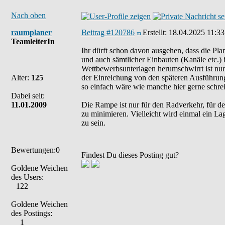
Nach oben
raumplaner
Beitrag #120786
Erstellt:
18.04.2025 11:33
TeamleiterIn
Ihr dürft schon davon ausgehen, dass die Pl
und auch sämtlicher Einbauten (Kanäle etc.) 
Wettbewerbsunterlagen herumschwirrt ist nur
Alter:
125
der Einreichung von den späteren Ausführung
so einfach wäre wie manche hier gerne schr
Dabei seit:
11.01.2009
Die Rampe ist nur für den Radverkehr, für 
zu minimieren. Vielleicht wird einmal ein La
zu sein.
Bewertungen:0
Findest Du dieses Posting gut?
Goldene Weichen
des Users:
122
Goldene Weichen
des Postings:
1