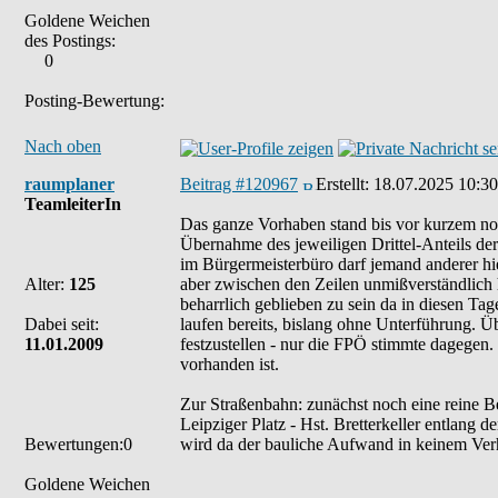
Goldene Weichen
des Postings:
0
Posting-Bewertung:
Nach oben
raumplaner
Beitrag #120967
Erstellt:
18.07.2025 10:30
TeamleiterIn
Das ganze Vorhaben stand bis vor kurzem no
Übernahme des jeweiligen Drittel-Anteils d
im Bürgermeisterbüro darf jemand anderer hie
Alter:
125
aber zwischen den Zeilen unmißverständlich 
beharrlich geblieben zu sein da in diesen T
Dabei seit:
laufen bereits, bislang ohne Unterführung. 
11.01.2009
festzustellen - nur die FPÖ stimmte dagegen
vorhanden ist.
Zur Straßenbahn: zunächst noch eine reine Be
Leipziger Platz - Hst. Bretterkeller entlang 
Bewertungen:0
wird da der bauliche Aufwand in keinem Verh
Goldene Weichen