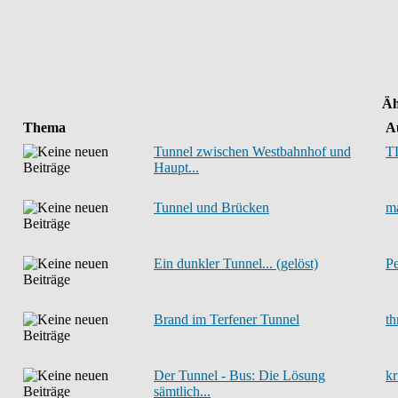
Äh
Thema
A
Tunnel zwischen Westbahnhof und
T
Haupt...
Tunnel und Brücken
m
Ein dunkler Tunnel... (gelöst)
Pe
Brand im Terfener Tunnel
t
Der Tunnel - Bus: Die Lösung
kr
sämtlich...