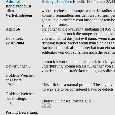
Admiral
Beitrag #120785
Erstellt:
18.04.2025 07:34
BeherrscherIn
allen
wobei so eine spiralrampe, wenn der radius ni
Verkehrslebens
können, rennradlern aus dem weg zu springe
genau in die einfahrt vom busbahnhof rein b
garagen drunter.
Alter:
56
bleibt genau die kreuzung südbahnstr/HGS: d
dann bleibt nur noch die rampe ab adamgasse, 
Dabei seit:
von nachteil ist das jetzt evtl dann, wenn ma
22.07.2004
richtung laufen. wobei wenn man sich das spa
frachtenbahnhof. als radfahrer hat man ein r
schlenker von dort zu fahren noch die paar m
komm ich von süden mit dem rad, hab ich gle
Bewertungen:0
unterführung. komm ich als fußgänger von sü
von der südbahnstraße komm.. tja, da sollte 
Goldene Weichen
des Users:
702
This article is a natural product. The slight 
no way are to be considered flaws or defects.
Goldene Weichen
des Postings:
Findest Du dieses Posting gut?
0
Posting-Bewertung: