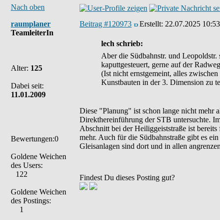
Nach oben
raumplaner
Beitrag #120973
Erstellt:
22.07.2025 10:53
TeamleiterIn
lech schrieb:
Aber die Südbahnstr. und Leopoldstr.
kaputtgesteuert, gerne auf der Radwe
Alter:
125
(Ist nicht ernstgemeint, alles zwischen
Kunstbauten in der 3. Dimension zu te
Dabei seit:
11.01.2009
Diese "Planung" ist schon lange nicht mehr a
Direkthereinführung der STB untersuchte. I
Abschnitt bei der Heiliggeiststraße ist bereit
mehr. Auch für die Südbahnstraße gibt es ein
Bewertungen:0
Gleisanlagen sind dort und in allen angrenz
Goldene Weichen
des Users:
122
Findest Du dieses Posting gut?
Goldene Weichen
des Postings:
1