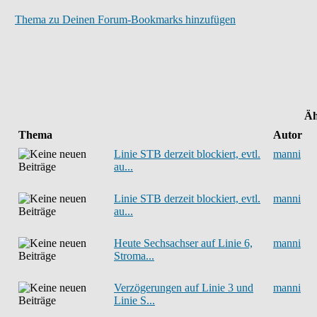
Thema zu Deinen Forum-Bookmarks hinzufügen
Äh
Thema
Autor
Linie STB derzeit blockiert, evtl.
manni
au...
Linie STB derzeit blockiert, evtl.
manni
au...
Heute Sechsachser auf Linie 6,
manni
Stroma...
Verzögerungen auf Linie 3 und
manni
Linie S...