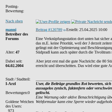
Posting-
Bewertung:
Nach oben
manni
Beitrag #120789
Erstellt:
25.04.2025 10:00
Betreiber des
Forums
Eine Verknüpfungsstation dort unten hat sicher a
das m.E. keine Priorität, weil der J derzeit zeit
gelingt mit der Optimierung und Beschleunigun
Alter:
47
Südpradl kann auch später durch die Tivolitram m
Dabei seit:
Aber jetzt erst mal die gute Nachricht: die 80
04.02.2004
erreicht und überschritten. Das wird eine gute 
Stadt / Stadtteil:
______________________________________
I-Arzl
User, die Beiträge grundlos Rot bewerten, sich 
aussagelos zynisch, faktenfern oder verschwö
Bewertungen:0
gelöscht.
Eine Warnung oder aktive Benachrichtigung übe
Goldene Weichen
Webformular kann eine Sperre wieder aufgehob
des Users:
973