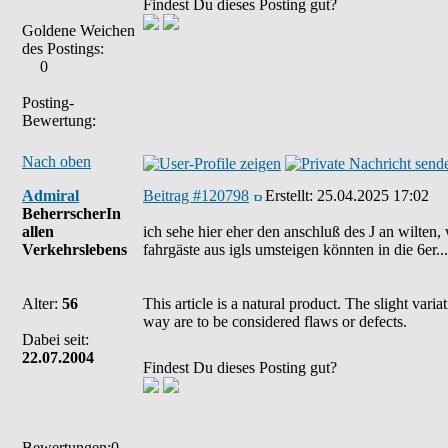
Findest Du dieses Posting gut?
Goldene Weichen
des Postings:
0
Posting-
Bewertung:
Nach oben
Admiral
Beitrag #120798
Erstellt:
25.04.2025 17:02
BeherrscherIn
allen
ich sehe hier eher den anschluß des J an wilten, w
Verkehrslebens
fahrgäste aus igls umsteigen könnten in die 6er.
Alter:
56
This article is a natural product. The slight var
way are to be considered flaws or defects.
Dabei seit:
22.07.2004
Findest Du dieses Posting gut?
Bewertungen:0