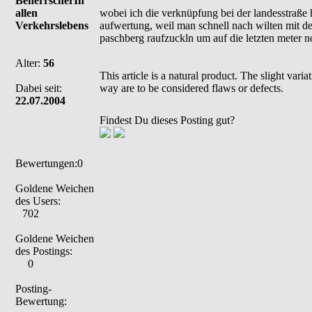
BeherrscherIn
allen
wobei ich die verknüpfung bei der landesstraße h
Verkehrslebens
aufwertung, weil man schnell nach wilten mit d
paschberg raufzuckln um auf die letzten meter no
Alter:
56
This article is a natural product. The slight var
Dabei seit:
way are to be considered flaws or defects.
22.07.2004
Findest Du dieses Posting gut?
Bewertungen:0
Goldene Weichen
des Users:
702
Goldene Weichen
des Postings:
0
Posting-
Bewertung: