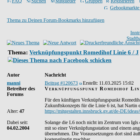
FAQ
Suchen
Mitglieder
Gruppen
Registrieren
Gebookmarkte
Thema zu Deinen Forum-Bookmarks hinzufügen
Innt
Stadtb
Thema:
Verknüpfungspunkt Romedihof Linie 6 / J
Autor
Nachricht
manni
Beitrag #120673
Erstellt:
11.03.2025 15:02
Betreiber des
Verknüpfungspunkt Romedihof Lini
Forums
Für den künftigen Verknüpfungspunkt Romedihof 
Zukunftskonzepts für die Linie 6 ist, hat Nartin 
Alter:
47
https://mitgestalten.innsbruck.gv.at/de-DE/idea
Dabei seit:
Solange die L6 noch nicht im Zentrum von Igls e
04.02.2004
mit so einer Verknüpfungsstation und einem ange
übernehmen. Die Voraussetzungen dort sind äuß
kostengünstig machbar.