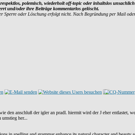
respektlos, polemisch, wiederholt off-topic oder inhaltslos unsachlich
rt und/oder ihre Beiträge kommentarlos gelöscht.
r Sperre oder Löschung erfolgt nicht. Nach Begründung per Mail ode
ie den anschluß der igler an pradl. hiermit wird der J eher entlastet, we
 umstieg her...
iations in spelling and grammar enhance its natural character and beauty 