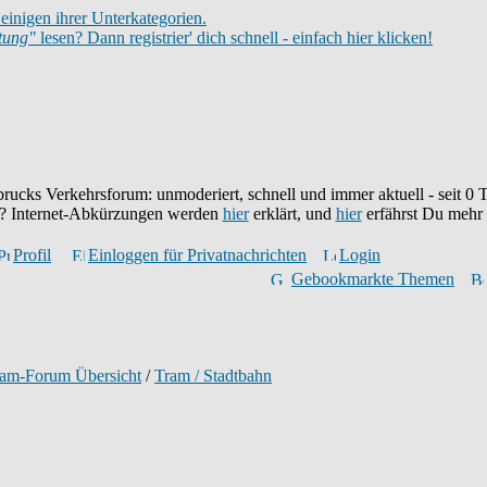
einigen ihrer Unterkategorien.
itung"
lesen? Dann registrier' dich schnell - einfach hier klicken!
brucks Verkehrsforum: unmoderiert, schnell und immer aktuell - seit
0
T
eu? Internet-Abkürzungen werden
hier
erklärt, und
hier
erfährst Du mehr
Profil
Einloggen für Privatnachrichten
Login
Gebookmarkte Themen
ram-Forum Übersicht
/
Tram / Stadtbahn