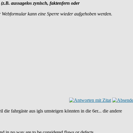
 (z.B. aussagelos zynisch, faktenfern oder
r Webformular kann eine Sperre wieder aufgehoben werden.
il die fahrgäste aus igls umsteigen könnten in die 6er... die andere
and in no way are to be considered flaws or defects.