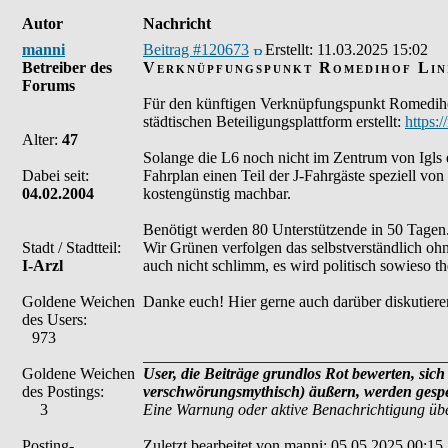
Autor
Nachricht
manni
Beitrag #120673
Erstellt:
11.03.2025 15:02
Betreiber des
Verknüpfungspunkt Romedihof Lini
Forums
Für den künftigen Verknüpfungspunkt Romedihof i
städtischen Beteiligungsplattform erstellt:
https:
Alter:
47
Solange die L6 noch nicht im Zentrum von Igls e
Dabei seit:
Fahrplan einen Teil der J-Fahrgäste speziell v
04.02.2004
kostengünstig machbar.
Benötigt werden 80 Unterstützende in 50 Tagen. B
Stadt / Stadtteil:
Wir Grünen verfolgen das selbstverständlich ohneh
I-Arzl
auch nicht schlimm, es wird politisch sowieso t
Goldene Weichen
Danke euch! Hier gerne auch darüber diskutiere
des Users:
973
______________________________________
Goldene Weichen
User, die Beiträge grundlos Rot bewerten, sich 
des Postings:
verschwörungsmythisch) äußern, werden gesper
3
Eine Warnung oder aktive Benachrichtigung übe
Posting-
Zuletzt bearbeitet von manni: 05.05.2025 00:15,