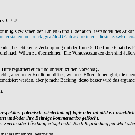
e 6 / J
n Igls zwischen den Linien 6 und J, der auch Bestandteil des Zukunfts
//mitgestalten.innsbruck.gv.at/de-DE/ideas/umsteigehaltestelle-zwischen
ndet, besteht keine Verknüpfung mit der Linie 6. Die Linie 6 hat das 
on und nach Wilten zu übernehmen. Die Voraussetzungen dort sind äuße
itte registriert euch und unterstützt den Vorschlag.
in, aber in der Koalition hilft es, wenn es Bürger:innen gibt, die ebenfa
hematisiert werden, aber je mehr Backing, desto besser wird das argumen
n.
_____________________________________________________
respektlos, polemisch, wiederholt off-topic oder inhaltslos unsachlich
rt und/oder ihre Beiträge kommentarlos gelöscht.
r Sperre oder Löschung erfolgt nicht. Nach Begründung per Mail ode
 insgesamt einmal bearbeitet