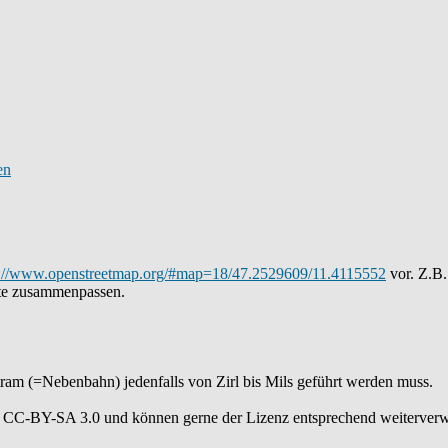
s://www.openstreetmap.org/#map=18/47.2529609/11.4115552
vor. Z.B.
tte zusammenpassen.
tram (=Nebenbahn) jedenfalls von Zirl bis Mils geführt werden muss.
 CC-BY-SA 3.0 und können gerne der Lizenz entsprechend weiterver