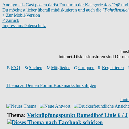
Anonym als Gast posten darfst Du nur in der Kategorie
4er-Cafè
und 
Du möchtest lieber überall mitdiskutieren und auch die
"Fahrdienstle
> Zur Mobil-Version
< Zurück
Impressum/Datenschutz
Inns
Internet-Diskussionsforen sind Dir n
FAQ
Suchen
Mitglieder
Gruppen
Registrieren
Thema zu Deinen Forum-Bookmarks hinzufügen
Innt
Thema:
Verknüpfungspunkt Romedihof Linie 6 / J