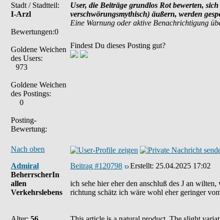
Stadt / Stadtteil:
User, die Beiträge grundlos Rot bewerten, sich 
I-Arzl
verschwörungsmythisch) äußern, werden gesper
Eine Warnung oder aktive Benachrichtigung übe
Bewertungen:0
Findest Du dieses Posting gut?
Goldene Weichen
des Users:
973
Goldene Weichen
des Postings:
0
Posting-
Bewertung:
Nach oben
Admiral
Beitrag #120798
Erstellt:
25.04.2025 17:02
BeherrscherIn
allen
ich sehe hier eher den anschluß des J an wilten, w
Verkehrslebens
richtung schätz ich wäre wohl eher geringer vom
Alter:
56
This article is a natural product. The slight var