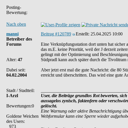
Posting-
Bewertung:
Nach oben
manni
Beitrag #120789
Erstellt:
25.04.2025 10:00
Betreiber des
Forums
Eine Verknüpfungsstation dort unten hat sicher a
das m.E. keine Priorität, weil der J derzeit zeit
gelingt mit der Optimierung und Beschleunigun
Alter:
47
Südpradl kann auch später durch die Tivolitram m
Dabei seit:
Aber jetzt erst mal die gute Nachricht: die 80
04.02.2004
erreicht und überschritten. Das wird eine gute 
Stadt / Stadtteil:
______________________________________
I-Arzl
User, die Beiträge grundlos Rot bewerten, sich 
aussagelos zynisch, faktenfern oder verschwö
Bewertungen:0
gelöscht.
Eine Warnung oder aktive Benachrichtigung übe
Goldene Weichen
Webformular kann eine Sperre wieder aufgehob
des Users:
973