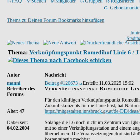
FAQ
Suchen
Mitglieder
Gruppen
Registrieren
Gebookmarkte
Thema zu Deinen Forum-Bookmarks hinzufügen
Innt
Stadtb
Thema:
Verknüpfungspunkt Romedihof Linie 6 / J
Autor
Nachricht
manni
Beitrag #120673
Erstellt:
11.03.2025 15:02
Betreiber des
Verknüpfungspunkt Romedihof Lini
Forums
Für den künftigen Verknüpfungspunkt Romedihof 
Zukunftskonzepts für die Linie 6 ist, hat Nartin 
Alter:
47
https://mitgestalten.innsbruck.gv.at/de-DE/idea
Dabei seit:
Solange die L6 noch nicht im Zentrum von Igls e
04.02.2004
mit so einer Verknüpfungsstation und einem ange
übernehmen. Die Voraussetzungen dort sind äuß
kostengünstig machbar.