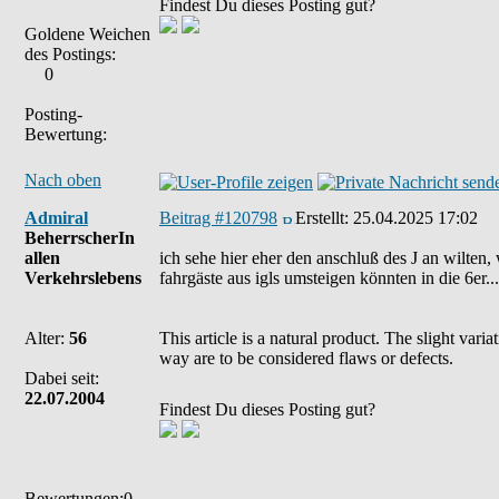
Findest Du dieses Posting gut?
Goldene Weichen
des Postings:
0
Posting-
Bewertung:
Nach oben
Admiral
Beitrag #120798
Erstellt:
25.04.2025 17:02
BeherrscherIn
allen
ich sehe hier eher den anschluß des J an wilten, w
Verkehrslebens
fahrgäste aus igls umsteigen könnten in die 6er.
Alter:
56
This article is a natural product. The slight var
way are to be considered flaws or defects.
Dabei seit:
22.07.2004
Findest Du dieses Posting gut?
Bewertungen:0