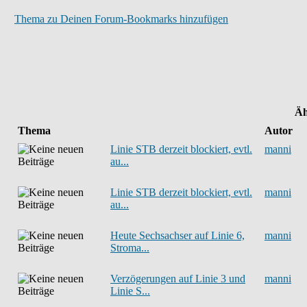
Thema zu Deinen Forum-Bookmarks hinzufügen
Äh
Thema
Autor
Linie STB derzeit blockiert, evtl.
manni
au...
Linie STB derzeit blockiert, evtl.
manni
au...
Heute Sechsachser auf Linie 6,
manni
Stroma...
Verzögerungen auf Linie 3 und
manni
Linie S...