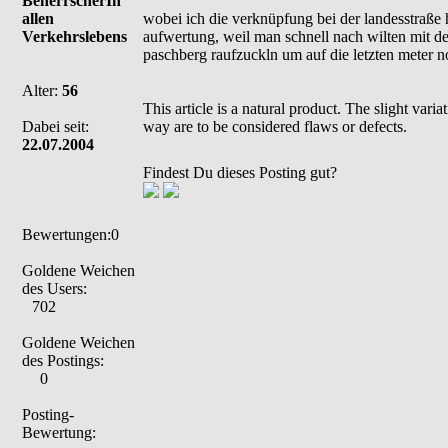
BeherrscherIn
allen
wobei ich die verknüpfung bei der landesstraße h
Verkehrslebens
aufwertung, weil man schnell nach wilten mit d
paschberg raufzuckln um auf die letzten meter no
Alter:
56
This article is a natural product. The slight var
Dabei seit:
way are to be considered flaws or defects.
22.07.2004
Findest Du dieses Posting gut?
Bewertungen:0
Goldene Weichen
des Users:
702
Goldene Weichen
des Postings:
0
Posting-
Bewertung: