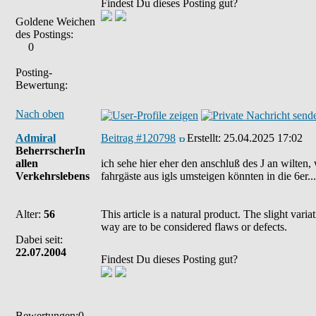
Findest Du dieses Posting gut?
Goldene Weichen
des Postings:
0
Posting-
Bewertung:
Nach oben
Admiral
Beitrag #120798
Erstellt:
25.04.2025 17:02
BeherrscherIn
allen
ich sehe hier eher den anschluß des J an wilten, w
Verkehrslebens
fahrgäste aus igls umsteigen könnten in die 6er.
Alter:
56
This article is a natural product. The slight var
way are to be considered flaws or defects.
Dabei seit:
22.07.2004
Findest Du dieses Posting gut?
Bewertungen:0