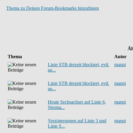
Thema zu Deinen Forum-Bookmarks hinzufügen
Äh
Thema
Autor
Linie STB derzeit blockiert, evtl.
manni
au...
Linie STB derzeit blockiert, evtl.
manni
au...
Heute Sechsachser auf Linie 6,
manni
Stroma...
Verzögerungen auf Linie 3 und
manni
Linie S...