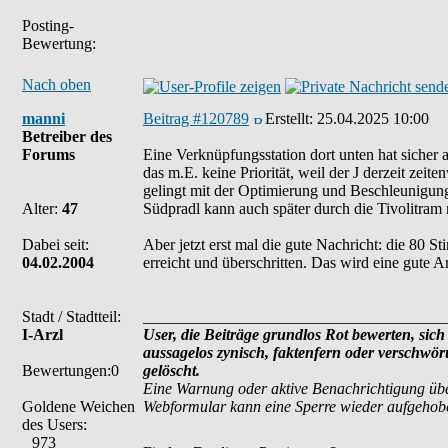
Posting-
Bewertung:
Nach oben
manni
Beitrag #120789
Erstellt:
25.04.2025 10:00
Betreiber des
Forums
Eine Verknüpfungsstation dort unten hat sicher a
das m.E. keine Priorität, weil der J derzeit zeit
gelingt mit der Optimierung und Beschleunigun
Alter:
47
Südpradl kann auch später durch die Tivolitram m
Dabei seit:
Aber jetzt erst mal die gute Nachricht: die 80
04.02.2004
erreicht und überschritten. Das wird eine gute 
Stadt / Stadtteil:
______________________________________
I-Arzl
User, die Beiträge grundlos Rot bewerten, sich 
aussagelos zynisch, faktenfern oder verschwö
Bewertungen:0
gelöscht.
Eine Warnung oder aktive Benachrichtigung übe
Goldene Weichen
Webformular kann eine Sperre wieder aufgehob
des Users:
973