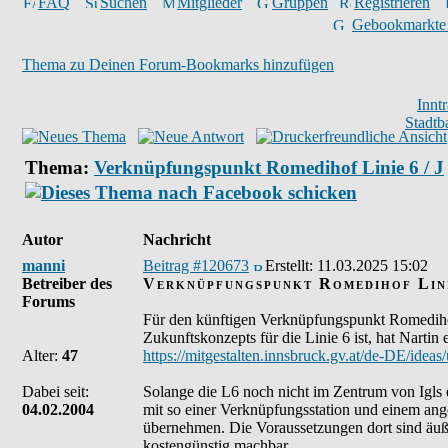
FAQ
Suchen
Mitglieder
Gruppen
Registrieren
Gebookmarkte
Thema zu Deinen Forum-Bookmarks hinzufügen
Innt
Stadtb
Thema:
Verknüpfungspunkt Romedihof Linie 6 / J
Autor
Nachricht
manni
Beitrag #120673
Erstellt:
11.03.2025 15:02
Betreiber des
Verknüpfungspunkt Romedihof Lini
Forums
Für den künftigen Verknüpfungspunkt Romedihof 
Zukunftskonzepts für die Linie 6 ist, hat Nartin 
Alter:
47
https://mitgestalten.innsbruck.gv.at/de-DE/idea
Dabei seit:
Solange die L6 noch nicht im Zentrum von Igls e
04.02.2004
mit so einer Verknüpfungsstation und einem ange
übernehmen. Die Voraussetzungen dort sind äuß
kostengünstig machbar.