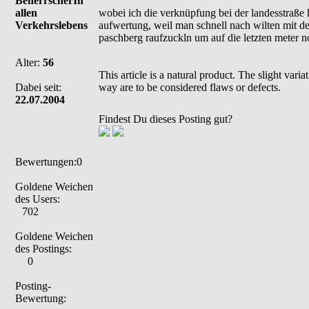
BeherrscherIn
allen
wobei ich die verknüpfung bei der landesstraße h
Verkehrslebens
aufwertung, weil man schnell nach wilten mit d
paschberg raufzuckln um auf die letzten meter no
Alter:
56
This article is a natural product. The slight var
Dabei seit:
way are to be considered flaws or defects.
22.07.2004
Findest Du dieses Posting gut?
Bewertungen:0
Goldene Weichen
des Users:
702
Goldene Weichen
des Postings:
0
Posting-
Bewertung: