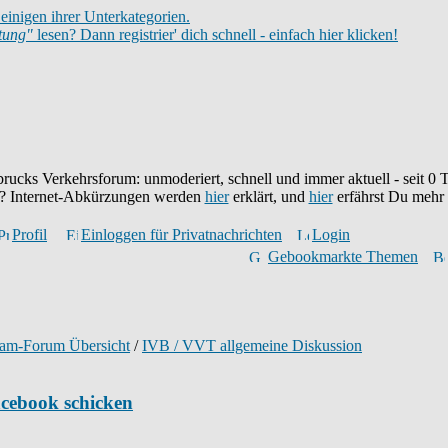
einigen ihrer Unterkategorien.
itung"
lesen? Dann registrier' dich schnell - einfach hier klicken!
brucks Verkehrsforum: unmoderiert, schnell und immer aktuell - seit
0
T
eu? Internet-Abkürzungen werden
hier
erklärt, und
hier
erfährst Du mehr
Profil
Einloggen für Privatnachrichten
Login
Gebookmarkte Themen
ram-Forum Übersicht
/
IVB / VVT allgemeine Diskussion