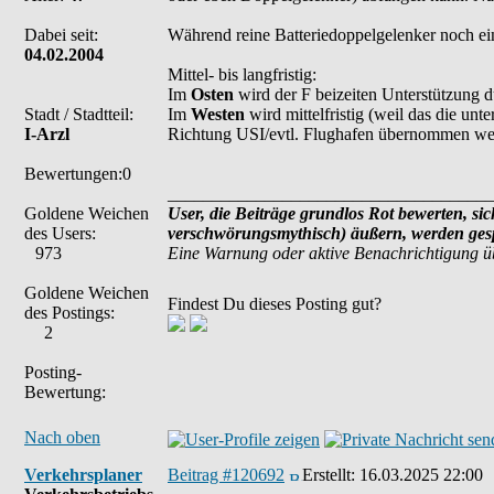
Dabei seit:
Während reine Batteriedoppelgelenker noch ei
04.02.2004
Mittel- bis langfristig:
Im
Osten
wird der F beizeiten Unterstützung du
Stadt / Stadtteil:
Im
Westen
wird mittelfristig (weil das die unt
I-Arzl
Richtung USI/evtl. Flughafen übernommen we
Bewertungen:0
_____________________________________
Goldene Weichen
User, die Beiträge grundlos Rot bewerten, sich
des Users:
verschwörungsmythisch) äußern, werden gesp
973
Eine Warnung oder aktive Benachrichtigung ü
Goldene Weichen
Findest Du dieses Posting gut?
des Postings:
2
Posting-
Bewertung:
Nach oben
Verkehrsplaner
Beitrag #120692
Erstellt:
16.03.2025 22:00