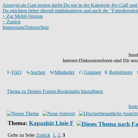
Anonym als Gast posten darfst Du nur in der Kategorie
4er-Cafè
und 
Du möchtest lieber überall mitdiskutieren und auch die
"Fahrdienstle
> Zur Mobil-Version
< Zurück
Impressum/Datenschutz
Inns
Internet-Diskussionsforen sind Dir n
FAQ
Suchen
Mitglieder
Gruppen
Registrieren
Thema zu Deinen Forum-Bookmarks hinzufügen
Innt
Thema:
Kapazität Linie F
Gehe zu Seite
Zurück
1
,
2
,
3