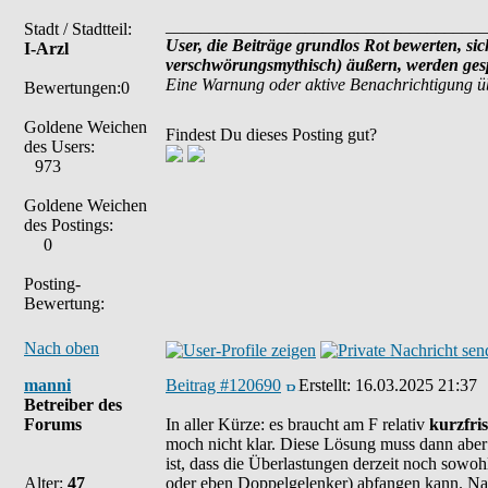
_____________________________________
Stadt / Stadtteil:
User, die Beiträge grundlos Rot bewerten, sich
I-Arzl
verschwörungsmythisch) äußern, werden gesp
Eine Warnung oder aktive Benachrichtigung ü
Bewertungen:0
Goldene Weichen
Findest Du dieses Posting gut?
des Users:
973
Goldene Weichen
des Postings:
0
Posting-
Bewertung:
Nach oben
manni
Beitrag #120690
Erstellt:
16.03.2025 21:37
Betreiber des
Forums
In aller Kürze: es braucht am F relativ
kurzfris
moch nicht klar. Diese Lösung muss dann abe
ist, dass die Überlastungen derzeit noch sowohl
Alter:
47
oder eben Doppelgelenker) abfangen kann. Na