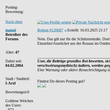
Posting-
Bewertung:
Nach oben
manni
Beitrag #120687
Erstellt:
16.03.2025 21:17
Betreiber des
Forums
Nein. Das gilt nur für die Schützenstraße. Do
Einzieher/Ausrücker aus der Rossau im Ostabsch
Alter:
47
_____________________________________
Dabei seit:
User, die Beiträge grundlos Rot bewerten, sich
04.02.2004
verschwörungsmythisch) äußern, werden gesp
Eine Warnung oder aktive Benachrichtigung ü
Stadt / Stadtteil:
Findest Du dieses Posting gut?
I-Arzl
Bewertungen:0
Goldene Weichen
des Users:
973