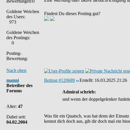
Eine Warnung oder aktive Benachrichtigung ü
Bewertungen:0
Goldene Weichen
Findest Du dieses Posting gut?
des Users:
973
Goldene Weichen
des Postings:
0
Posting-
Bewertung:
Nach oben
manni
Beitrag #120689
Erstellt:
16.03.2025 21:26
Betreiber des
Forums
Admiral schrieb:
und wenn der doppelgelenker funktioni
Alter:
47
Was für ein Quatsch, was hat denn der Einsat
Dabei seit:
kennst dich doch aus, gib dir doch mal ein bis
04.02.2004