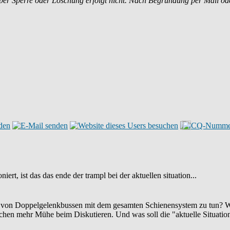
ber Sperre oder Löschung erfolgt nicht. Nach Begründung per Mail o
ert, ist das das ende der trampl bei der aktuellen situation...
z von Doppelgelenkbussen mit dem gesamten Schienensystem zu tun? W
schen mehr Mühe beim Diskutieren. Und was soll die "aktuelle Situatio