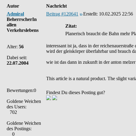
Autor
Nachricht
Admiral
Beitrag #120641
Erstellt:
10.02.2025 22:56
BeherrscherIn
allen
Zitat:
Verkehrslebens
Planerisch braucht die Bahn mehr Plat
interessant ist ja, dass in der reichenauerstra
Alter:
56
wird der gleiskörper überfahrbar und brauch d
Dabei seit:
wie ist das dann in zukunft in der anton melze
22.07.2004
This article is a natural product. The slight va
Bewertungen:0
Findest Du dieses Posting gut?
Goldene Weichen
des Users:
702
Goldene Weichen
des Postings:
0