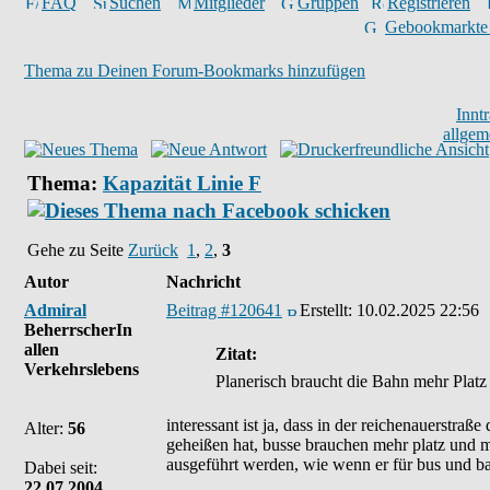
FAQ
Suchen
Mitglieder
Gruppen
Registrieren
Gebookmarkte
Thema zu Deinen Forum-Bookmarks hinzufügen
Innt
allgem
Thema:
Kapazität Linie F
Gehe zu Seite
Zurück
1
,
2
,
3
Autor
Nachricht
Admiral
Beitrag #120641
Erstellt:
10.02.2025 22:56
BeherrscherIn
allen
Zitat:
Verkehrslebens
Planerisch braucht die Bahn mehr Platz a
interessant ist ja, dass in der reichenauerstra
Alter:
56
geheißen hat, busse brauchen mehr platz und mi
ausgeführt werden, wie wenn er für bus und 
Dabei seit:
22.07.2004