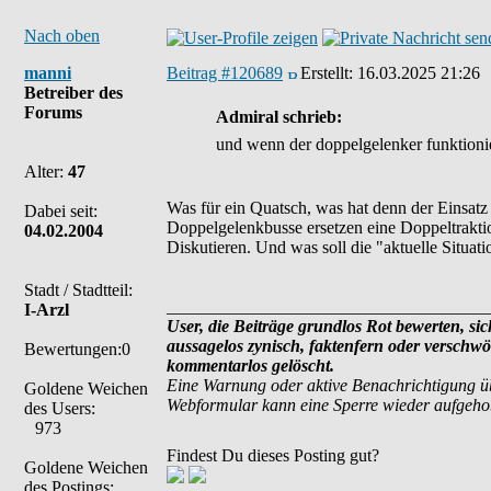
Nach oben
manni
Beitrag #120689
Erstellt:
16.03.2025 21:26
Betreiber des
Forums
Admiral schrieb:
und wenn der doppelgelenker funktioniert
Alter:
47
Was für ein Quatsch, was hat denn der Einsat
Dabei seit:
Doppelgelenkbusse ersetzen eine Doppeltrakti
04.02.2004
Diskutieren. Und was soll die "aktuelle Situati
Stadt / Stadtteil:
_____________________________________
I-Arzl
User, die Beiträge grundlos Rot bewerten, sich
aussagelos zynisch, faktenfern oder verschw
Bewertungen:0
kommentarlos gelöscht.
Eine Warnung oder aktive Benachrichtigung ü
Goldene Weichen
Webformular kann eine Sperre wieder aufgeh
des Users:
973
Findest Du dieses Posting gut?
Goldene Weichen
des Postings: