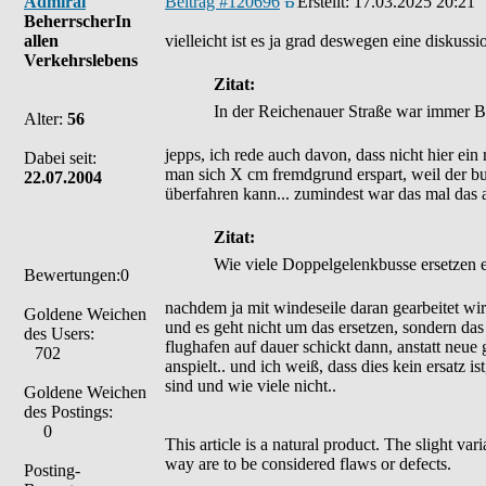
Admiral
Beitrag #120696
Erstellt:
17.03.2025 20:21
BeherrscherIn
allen
vielleicht ist es ja grad deswegen eine diskuss
Verkehrslebens
Zitat:
In der Reichenauer Straße war immer 
Alter:
56
jepps, ich rede auch davon, dass nicht hier ei
Dabei seit:
man sich X cm fremdgrund erspart, weil der bus
22.07.2004
überfahren kann... zumindest war das mal das 
Zitat:
Wie viele Doppelgelenkbusse ersetzen 
Bewertungen:0
nachdem ja mit windeseile daran gearbeitet wi
Goldene Weichen
und es geht nicht um das ersetzen, sondern das
des Users:
flughafen auf dauer schickt dann, anstatt neue g
702
anspielt.. und ich weiß, dass dies kein ersatz 
sind und wie viele nicht..
Goldene Weichen
des Postings:
0
This article is a natural product. The slight va
way are to be considered flaws or defects.
Posting-