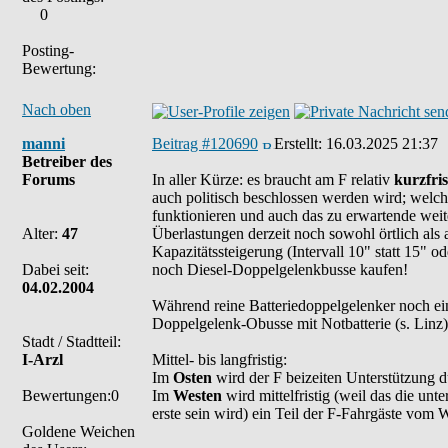
0
Posting-
Bewertung:
Nach oben
manni
Beitrag #120690
Erstellt:
16.03.2025 21:37
Betreiber des
Forums
In aller Kürze: es braucht am F relativ
kurzfris
auch politisch beschlossen werden wird; welch
funktionieren und auch das zu erwartende weit
Alter:
47
Überlastungen derzeit noch sowohl örtlich als 
Kapazitätssteigerung (Intervall 10" statt 15"
Dabei seit:
noch Diesel-Doppelgelenkbusse kaufen!
04.02.2004
Während reine Batteriedoppelgelenker noch e
Doppelgelenk-Obusse mit Notbatterie (s. Linz) 
Stadt / Stadtteil:
I-Arzl
Mittel- bis langfristig:
Im
Osten
wird der F beizeiten Unterstützung du
Bewertungen:0
Im
Westen
wird mittelfristig (weil das die unt
erste sein wird) ein Teil der F-Fahrgäste vom
Goldene Weichen