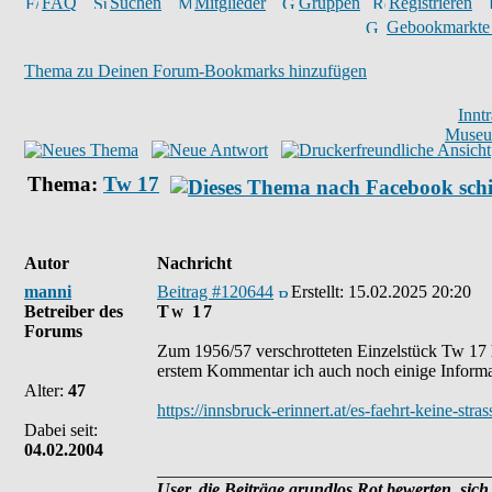
FAQ
Suchen
Mitglieder
Gruppen
Registrieren
Gebookmarkte
Thema zu Deinen Forum-Bookmarks hinzufügen
Innt
Museu
Thema:
Tw 17
Autor
Nachricht
manni
Beitrag #120644
Erstellt:
15.02.2025 20:20
Betreiber des
Tw 17
Forums
Zum 1956/57 verschrotteten Einzelstück Tw 17 ha
erstem Kommentar ich auch noch einige Informa
Alter:
47
https://innsbruck-erinnert.at/es-faehrt-keine-stra
Dabei seit:
04.02.2004
______________________________________
User, die Beiträge grundlos Rot bewerten, sich 