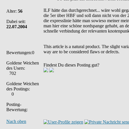
ILF hätte das durchgerechnet... wäre wohl geg
Alter:
56
die 5er über HBF und soll dann nicht von der 
die expresslinie hätte man sowieso meiner mei
Dabei seit:
man hier eine schöne nordspange gehabt, an der
22.07.2004
schnelle verbindung der relevanten knotenpunkt
This article is a natural product. The slight va
way are to be considered flaws or defects.
Bewertungen:0
Goldene Weichen
Findest Du dieses Posting gut?
des Users:
702
Goldene Weichen
des Postings:
0
Posting-
Bewertung:
Nach oben