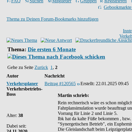
FAQ
Suchen
Mitglieder
Gruppen
Registrieren
Gebookmarkte
Thema zu Deinen Forum-Bookmarks hinzufügen
Innt
Verkeh
Thema:
Die ersten 6 Monate
Gehe zu Seite
Zurück
1
,
2
Autor
Nachricht
Verkehrsplaner
Beitrag #120565
Erstellt:
22.01.2025 09:45
Verkehrsbetriebs-
Boss
Martin schrieb:
Rein rechnerisch wäre es schon möglich
Fahrplansimulation wurde beauftragt u
Vorrang für Linie 2 und Linie 5.
Alter:
38
Ibk hat da kalte Füße bekommen , bzw. 
"Synergetischen Betrieb", ein Euphemis
Dabei seit:
Die Gleislandschaft beim Leipzigerplatz 
24.11.2020