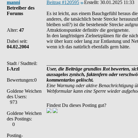
manni
Beitrag #120595
Erstellt:
30.01.2025 11:33
Betreiber des
Forums
Es ist leicht, aus einem Bauchgefühl heraus die
anderes, die tatsächlich beste Strecke herauszu
bleiben soll?) ist die bestehende Strecke aufgr
Alter:
47
Attraktionspunkte definitiv die geeignetste.
In den langfristigen Zielnetzplänen für die nä
Dabei seit:
wir über kurz oder lang zur Entlastung und Net
04.02.2004
wenn ich das natürlich ebenfalls gern hätte.
Stadt / Stadtteil:
_____________________________________
I-Arzl
User, die Beiträge grundlos Rot bewerten, sich
aussagelos zynisch, faktenfern oder verschw
Bewertungen:0
kommentarlos gelöscht.
Eine Warnung oder aktive Benachrichtigung üb
Goldene Weichen
Webformular kann eine Sperre wieder aufgeho
des Users:
973
Findest Du dieses Posting gut?
Goldene Weichen
des Postings:
0
Posting-