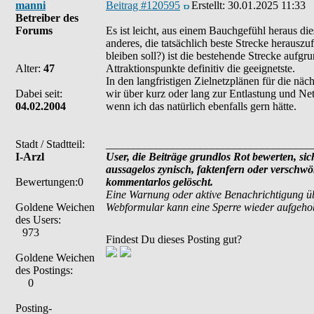
manni
Beitrag #120595
Erstellt:
30.01.2025 11:33
Betreiber des
Forums
Es ist leicht, aus einem Bauchgefühl heraus die
anderes, die tatsächlich beste Strecke herauszu
bleiben soll?) ist die bestehende Strecke aufgr
Alter:
47
Attraktionspunkte definitiv die geeignetste.
In den langfristigen Zielnetzplänen für die nä
Dabei seit:
wir über kurz oder lang zur Entlastung und Net
04.02.2004
wenn ich das natürlich ebenfalls gern hätte.
Stadt / Stadtteil:
_____________________________________
I-Arzl
User, die Beiträge grundlos Rot bewerten, sich
aussagelos zynisch, faktenfern oder verschw
Bewertungen:0
kommentarlos gelöscht.
Eine Warnung oder aktive Benachrichtigung üb
Goldene Weichen
Webformular kann eine Sperre wieder aufgeho
des Users:
973
Findest Du dieses Posting gut?
Goldene Weichen
des Postings:
0
Posting-