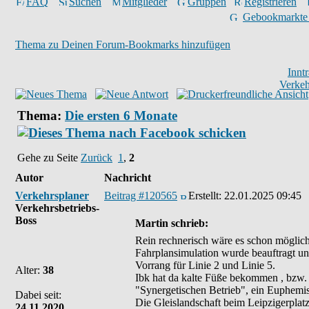
FAQ
Suchen
Mitglieder
Gruppen
Registrieren
Gebookmarkte
Thema zu Deinen Forum-Bookmarks hinzufügen
Innt
Verkeh
Thema:
Die ersten 6 Monate
Gehe zu Seite
Zurück
1
,
2
Autor
Nachricht
Verkehrsplaner
Beitrag #120565
Erstellt:
22.01.2025 09:45
Verkehrsbetriebs-
Boss
Martin schrieb:
Rein rechnerisch wäre es schon möglich
Fahrplansimulation wurde beauftragt u
Vorrang für Linie 2 und Linie 5.
Alter:
38
Ibk hat da kalte Füße bekommen , bzw. 
"Synergetischen Betrieb", ein Euphemis
Dabei seit:
Die Gleislandschaft beim Leipzigerplatz 
24.11.2020