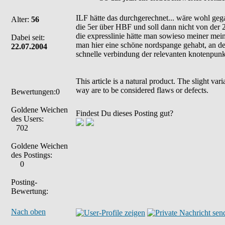
ILF hätte das durchgerechnet... wäre wohl geg
Alter:
56
die 5er über HBF und soll dann nicht von der 
die expresslinie hätte man sowieso meiner mei
Dabei seit:
man hier eine schöne nordspange gehabt, an der
22.07.2004
schnelle verbindung der relevanten knotenpunkt
This article is a natural product. The slight va
way are to be considered flaws or defects.
Bewertungen:0
Goldene Weichen
Findest Du dieses Posting gut?
des Users:
702
Goldene Weichen
des Postings:
0
Posting-
Bewertung:
Nach oben