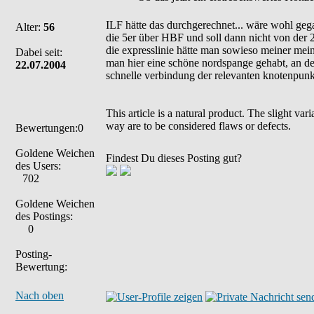
ILF hätte das durchgerechnet... wäre wohl geg
Alter:
56
die 5er über HBF und soll dann nicht von der 
die expresslinie hätte man sowieso meiner mei
Dabei seit:
man hier eine schöne nordspange gehabt, an der
22.07.2004
schnelle verbindung der relevanten knotenpunkt
This article is a natural product. The slight va
way are to be considered flaws or defects.
Bewertungen:0
Goldene Weichen
Findest Du dieses Posting gut?
des Users:
702
Goldene Weichen
des Postings:
0
Posting-
Bewertung:
Nach oben