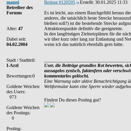
manni
Beitrag #120595
Erstellt:
30.01.2025 11:33
Betreiber des
Forums
Es ist leicht, aus einem Bauchgefühl heraus die
anderes, die tatsächlich beste Strecke herauszu
bleiben soll?) ist die bestehende Strecke aufgr
Alter:
47
Attraktionspunkte definitiv die geeignetste.
In den langfristigen Zielnetzplänen für die nä
Dabei seit:
wir über kurz oder lang zur Entlastung und Net
04.02.2004
wenn ich das natürlich ebenfalls gern hätte.
Stadt / Stadtteil:
_____________________________________
I-Arzl
User, die Beiträge grundlos Rot bewerten, sich
aussagelos zynisch, faktenfern oder verschw
Bewertungen:0
kommentarlos gelöscht.
Eine Warnung oder aktive Benachrichtigung üb
Goldene Weichen
Webformular kann eine Sperre wieder aufgeho
des Users:
973
Findest Du dieses Posting gut?
Goldene Weichen
des Postings:
0
Posting-