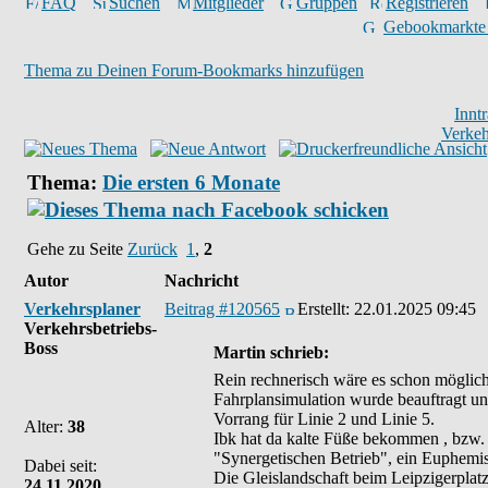
FAQ
Suchen
Mitglieder
Gruppen
Registrieren
Gebookmarkte
Thema zu Deinen Forum-Bookmarks hinzufügen
Innt
Verkeh
Thema:
Die ersten 6 Monate
Gehe zu Seite
Zurück
1
,
2
Autor
Nachricht
Verkehrsplaner
Beitrag #120565
Erstellt:
22.01.2025 09:45
Verkehrsbetriebs-
Boss
Martin schrieb:
Rein rechnerisch wäre es schon möglich
Fahrplansimulation wurde beauftragt u
Vorrang für Linie 2 und Linie 5.
Alter:
38
Ibk hat da kalte Füße bekommen , bzw. 
"Synergetischen Betrieb", ein Euphemis
Dabei seit:
Die Gleislandschaft beim Leipzigerplatz 
24.11.2020