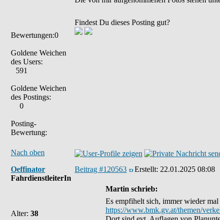
Findest Du dieses Posting gut?
Bewertungen:0
Goldene Weichen
des Users:
591
Goldene Weichen
des Postings:
0
Posting-
Bewertung:
Nach oben
Oeffinator
Beitrag #120563
Erstellt:
22.01.2025 08:08
FahrdienstleiterIn
Martin schrieb:
Es empfihelt sich, immer wieder mal
https://www.bmk.gv.at/themen/verke
Alter:
38
Dort sind evt. Auflagen von Planunte