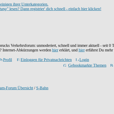
einigen ihrer Unterkategorien.
itung"
lesen? Dann registrier' dich schnell - einfach hier klicken!
brucks Verkehrsforum: unmoderiert, schnell und immer aktuell - seit
0
T
eu? Internet-Abkürzungen werden
hier
erklärt, und
hier
erfährst Du mehr
Profil
Einloggen für Privatnachrichten
Login
Gebookmarkte Themen
ram-Forum Übersicht
/
S-Bahn