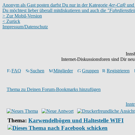
Anonym als Gast posten darfst Du nur in der Kategorie
4er-Cafè
und 
Du möchtest lieber überall mitdiskutieren und auch die
"Fahrdienstle
> Zur Mobil-Version
< Zurück
Impressum/Datenschutz
Inns
Internet-Diskussionsforen sind Dir n
FAQ
Suchen
Mitglieder
Gruppen
Registrieren
Thema zu Deinen Forum-Bookmarks hinzufügen
Innt
Thema:
Karwendelbögen und Haltestelle WIFI