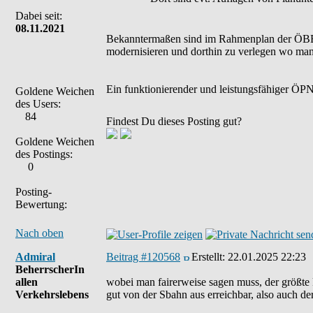
Dabei seit:
08.11.2021
Bekanntermaßen sind im Rahmenplan der ÖBB bi
modernisieren und dorthin zu verlegen wo man
Ein funktionierender und leistungsfähiger ÖPNV
Goldene Weichen
des Users:
84
Findest Du dieses Posting gut?
Goldene Weichen
des Postings:
0
Posting-
Bewertung:
Nach oben
Admiral
Beitrag #120568
Erstellt:
22.01.2025 22:23
BeherrscherIn
allen
wobei man fairerweise sagen muss, der größte 
Verkehrslebens
gut von der Sbahn aus erreichbar, also auch der