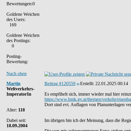
Bewertungen:0
Goldene Weichen
des Users:
169
Goldene Weichen
des Postings:
0
Posting-
Bewertung:
Nach oben
Martin
Beitrag #120559
Erstellt:
22.01.2025 00:14
Weltverkehrs-
ImperatorIn
Es empfihelt sich, immer wieder mal hier rein
https://www.bmk.gv.at/themen/verkehr/eisenba
Dort sind evt. Auflagen von Planunterlagen ver
Alter:
118
Dabei seit:
Im übrigen bin ich der Meinung, dass die Regi
18.09.2004
Die von mir aufgenommenen Fotos stehen unt