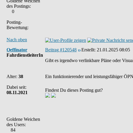
Goldene Weichen
des Postings:
0
Posting-
Bewertung:
Nach oben
Oeffinator
Beitrag #120548
Erstellt:
21.01.2025 08:05
FahrdienstleiterIn
Gibt es irgendwo verlinkbare Pläne oder Visua
Alter:
38
Ein funktionierender und leistungsfähiger ÖPNV
Dabei seit:
Findest Du dieses Posting gut?
08.11.2021
Goldene Weichen
des Users:
84