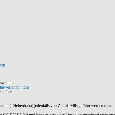
zuschauen
hn/verfahren.html
lautbart.
otram (=Nebenbahn) jedenfalls von Zirl bis Mils geführt werden muss.
er CC-BY-SA 3.0 und können gerne der Lizenz entsprechend weiterve