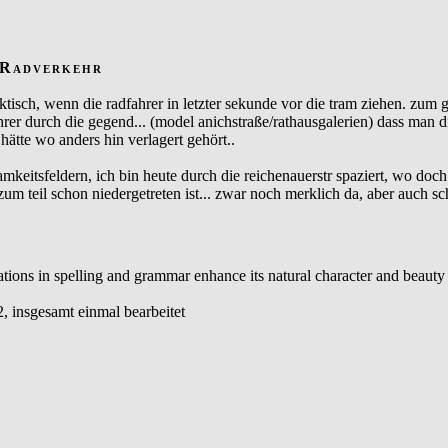
/Radverkehr
aktisch, wenn die radfahrer in letzter sekunde vor die tram ziehen. zum
rer durch die gegend... (model anichstraße/rathausgalerien) dass man di
hätte wo anders hin verlagert gehört..
eitsfeldern, ich bin heute durch die reichenauerstr spaziert, wo doch be
um teil schon niedergetreten ist... zwar noch merklich da, aber auch sc
riations in spelling and grammar enhance its natural character and beaut
, insgesamt einmal bearbeitet