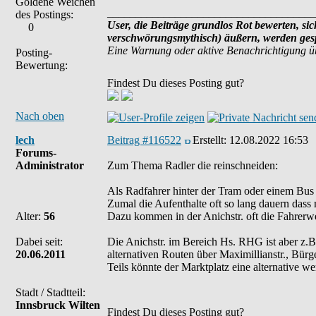
Goldene Weichen
_____________________________________
des Postings:
User, die Beiträge grundlos Rot bewerten, sich
0
verschwörungsmythisch) äußern, werden gesp
Eine Warnung oder aktive Benachrichtigung ü
Posting-
Bewertung:
Findest Du dieses Posting gut?
Nach oben
lech
Beitrag #116522
Erstellt:
12.08.2022 16:53
Forums-
Administrator
Zum Thema Radler die reinschneiden:
Als Radfahrer hinter der Tram oder einem Bus 
Zumal die Aufenthalte oft so lang dauern dass 
Alter:
56
Dazu kommen in der Anichstr. oft die Fahrerwe
Dabei seit:
Die Anichstr. im Bereich Hs. RHG ist aber z.B.
20.06.2011
alternativen Routen über Maximillianstr., Bürge
Teils könnte der Marktplatz eine alternative 
Stadt / Stadtteil:
Innsbruck Wilten
Findest Du dieses Posting gut?