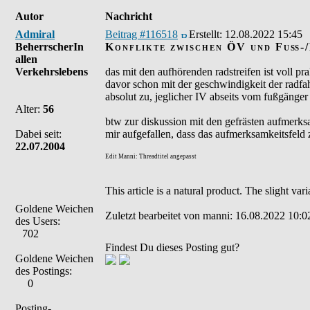
Autor
Nachricht
Admiral
Beitrag #116518
Erstellt:
12.08.2022 15:45
BeherrscherIn
Konflikte zwischen ÖV und Fuß-
allen
Verkehrslebens
das mit den aufhörenden radstreifen ist voll pr
davor schon mit der geschwindigkeit der radfah
absolut zu, jeglicher IV abseits vom fußgänger 
Alter:
56
btw zur diskussion mit den gefrästen aufmerksamk
Dabei seit:
mir aufgefallen, dass das aufmerksamkeitsfeld z
22.07.2004
Edit Manni: Threadtitel angepasst
This article is a natural product. The slight va
Goldene Weichen
Zuletzt bearbeitet von manni: 16.08.2022 10:02
des Users:
702
Findest Du dieses Posting gut?
Goldene Weichen
des Postings:
0
Posting-