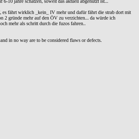
uf 6-10 jahre schätzen, soweit das aktuell abgenutzt ist...
es fährt wirklich _kein_ IV mehr und dafür fährt die strab dort mit
hon 2 gründe mehr auf den ÖV zu verzichten... da würde ich
ch mehr als schritt durch die fuzos fahren..
y and in no way are to be considered flaws or defects.