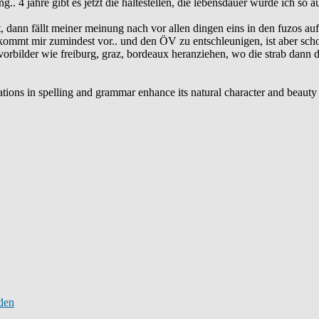
ung.. 4 jahre gibt es jetzt die haltestellen, die lebensdauer würde ich so a
 dann fällt meiner meinung nach vor allen dingen eins in den fuzos auf, 
t, kommt mir zumindest vor.. und den ÖV zu entschleunigen, ist aber sc
orbilder wie freiburg, graz, bordeaux heranziehen, wo die strab dann do
riations in spelling and grammar enhance its natural character and beaut