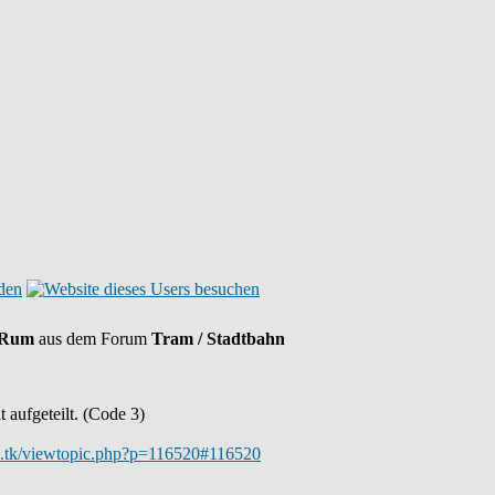
h Rum
aus dem Forum
Tram / Stadtbahn
aufgeteilt. (Code 3)
hn.tk/viewtopic.php?p=116520#116520