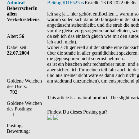
Admiral
Beitrag #116525
Erstellt:
13.08.2022 06:36
BeherrscherIn
allen
ich sag ja... hier gehört entflochten... warum 
Verkehrslebens
warum sollen sich dann 60 fahrgäste in der stra
angetäuscht stehenbleibt, und die strab die no
vor die gleise vorgezogenen radhaltelinien, wo 
Alter:
56
da seh ich das einfach gleich wie mit den auto
ich auch nicht).
Dabei seit:
wobei sich generell auf der straße eine rücksic
22.07.2004
über die straße in aller gemütlichkeit spazier
die gegenspuren nicht so ernst nehmen..
es ist ein bisschen sehr rechtsfreier raum, un
aber sicher.. ich für meinen teil fahr auch in de
und aus meiner sicht wäre es dann auch nicht 
Goldene Weichen
am stadtrand einzurichten), um entsprechend pla
des Users:
702
This article is a natural product. The slight va
Goldene Weichen
des Postings:
Findest Du dieses Posting gut?
1
Posting-
Bewertung: