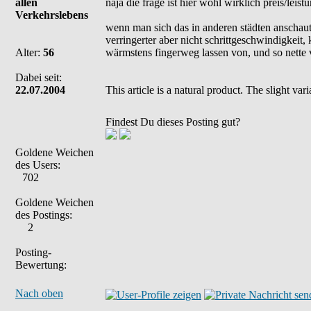
allen
naja die frage ist hier wohl wirklich preis/leist
Verkehrslebens
wenn man sich das in anderen städten anschaut,
verringerter aber nicht schrittgeschwindigkei
Alter:
56
wärmstens fingerweg lassen von, und so nette v
Dabei seit:
22.07.2004
This article is a natural product. The slight va
Findest Du dieses Posting gut?
Goldene Weichen
des Users:
702
Goldene Weichen
des Postings:
2
Posting-
Bewertung:
Nach oben