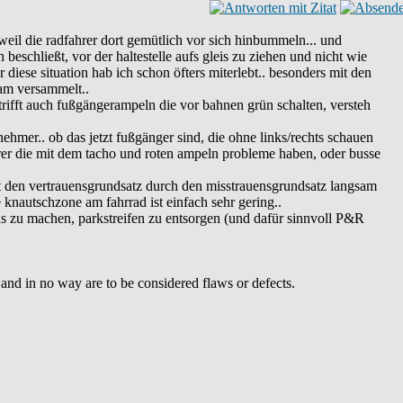
r weil die radfahrer dort gemütlich vor sich hinbummeln... und
beschließt, vor der haltestelle aufs gleis zu ziehen und nicht wie
diese situation hab ich schon öfters miterlebt.. besonders mit den
ram versammelt..
trifft auch fußgängerampeln die vor bahnen grün schalten, versteh
nehmer.. ob das jetzt fußgänger sind, die ohne links/rechts schauen
ahrer die mit dem tacho und roten ampeln probleme haben, oder busse
tzt den vertrauensgrundsatz durch den misstrauensgrundsatz langsam
ie knautschzone am fahrrad ist einfach sehr gering..
us zu machen, parkstreifen zu entsorgen (und dafür sinnvoll P&R
y and in no way are to be considered flaws or defects.