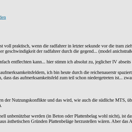
st voll praktisch, wenn die radfahrer in letzter sekunde vor die tram zi
er geschwindigkeit der radfahrer durch die gegend... (model anichstraß
fach entflechten kann... hier stimm ich absolut zu, jeglicher IV abseit
aufmerksamkeitsfeldern, ich bin heute durch die reichenauerstr spaziert
llen, dass das aufmerksamkeitsfeld zum teil schon niedergetreten ist... z
en der Nutzungskonflikte und das wird, wie auch die südliche MTS, üb
.
ell unbenützbar werden (in Beton oder Plattenbelag wohl nicht), ist das
n aus ästhetischen Gründen Plattenbeläge herzustellen wären. Aber das A