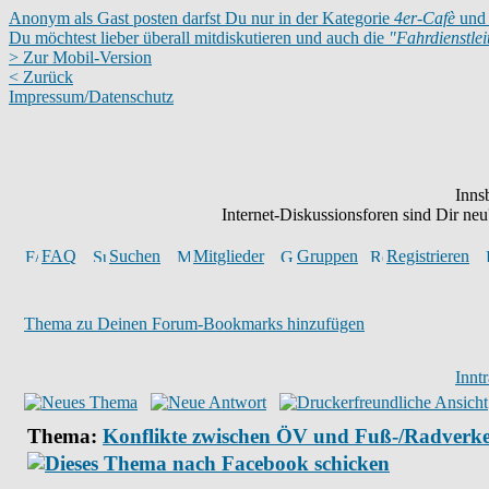
Anonym als Gast posten darfst Du nur in der Kategorie
4er-Cafè
und 
Du möchtest lieber überall mitdiskutieren und auch die
"Fahrdienstle
> Zur Mobil-Version
< Zurück
Impressum/Datenschutz
Inns
Internet-Diskussionsforen sind Dir n
FAQ
Suchen
Mitglieder
Gruppen
Registrieren
Thema zu Deinen Forum-Bookmarks hinzufügen
Innt
Thema:
Konflikte zwischen ÖV und Fuß-/Radverk