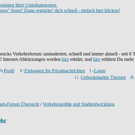
einigen ihrer Unterkategorien.
itung"
lesen? Dann registrier' dich schnell - einfach hier klicken!
brucks Verkehrsforum: unmoderiert, schnell und immer aktuell - seit
0
T
eu? Internet-Abkürzungen werden
hier
erklärt, und
hier
erfährst Du mehr
Profil
Einloggen für Privatnachrichten
Login
Gebookmarkte Themen
ram-Forum Übersicht
/
Verkehrspolitik und Stadtentwicklung
ehr