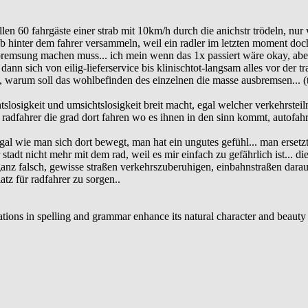
sollen 60 fahrgäste einer strab mit 10km/h durch die anichstr trödeln, nu
b hinter dem fahrer versammeln, weil ein radler im letzten moment doch 
tbremsung machen muss... ich mein wenn das 1x passiert wäre okay, aber 
dann sich von eilig-lieferservice bis klinischtot-langsam alles vor der t
s, warum soll das wohlbefinden des einzelnen die masse ausbremsen... (
htslosigkeit und umsichtslosigkeit breit macht, egal welcher verkehrsteil
en, radfahrer die grad dort fahren wo es ihnen in den sinn kommt, autof
d egal wie man sich dort bewegt, man hat ein ungutes gefühl... man erse
r stadt nicht mehr mit dem rad, weil es mir einfach zu gefährlich ist... d
ganz falsch, gewisse straßen verkehrszuberuhigen, einbahnstraßen dara
tz für radfahrer zu sorgen..
riations in spelling and grammar enhance its natural character and beaut