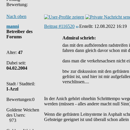
Bewertung:
Nach oben
manni
Beitrag #116520
Erstellt:
12.08.2022 16:19
Betreiber des
Forums
Admiral schrieb:
das mit den aufhörenden radstreifen i
fahren dann gleich davor schon mit d
Alter:
47
dass man die verkehrsachsen nicht ein
Dabei seit:
04.02.2004
btw zur diskussion mit den gefrästen 
gefräst ist, und hier ist mir aufgefa
verschlissen....
Stadt / Stadtteil:
I-Arzl
In der Anich gehört ohnehin Schritttempo weg
Bewertungen:0
werden (müssen - alles andere macht null Sinn)
Goldene Weichen
Wenn die gefrästen Leitsysteme in Asphalt schn
des Users:
Gehsteige geeignet ist und überall schon allei
973