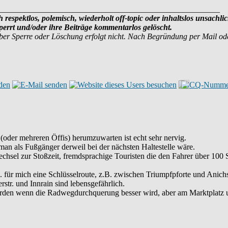
______________________________________________________
 respektlos, polemisch, wiederholt off-topic oder inhaltslos unsachli
errt und/oder ihre Beiträge kommentarlos gelöscht.
ber Sperre oder Löschung erfolgt nicht. Nach Begründung per Mail o
(oder mehreren Öffis) herumzuwarten ist echt sehr nervig.
man als Fußgänger derweil bei der nächsten Haltestelle wäre.
chsel zur Stoßzeit, fremdsprachige Touristen die den Fahrer über 100
 für mich eine Schlüsselroute, z.B. zwischen Triumpfpforte und Anichst
rstr. und Innrain sind lebensgefährlich.
werden wenn die Radwegdurchquerung besser wird, aber am Marktplatz un