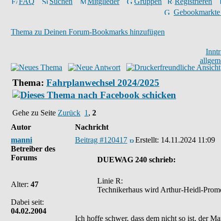
FAQ
Suchen
Mitglieder
Gruppen
Registrieren
Gebookmarkte
Thema zu Deinen Forum-Bookmarks hinzufügen
Innt
allgem
Thema:
Fahrplanwechsel 2024/2025
Gehe zu Seite
Zurück
1
,
2
Autor
Nachricht
manni
Beitrag #120417
Erstellt:
14.11.2024 11:09
Betreiber des
Forums
DUEWAG 240 schrieb:
Linie R:
Alter:
47
Technikerhaus wird Arthur-Heidl-Prom
Dabei seit:
04.02.2004
Ich hoffe schwer, dass dem nicht so ist, der M