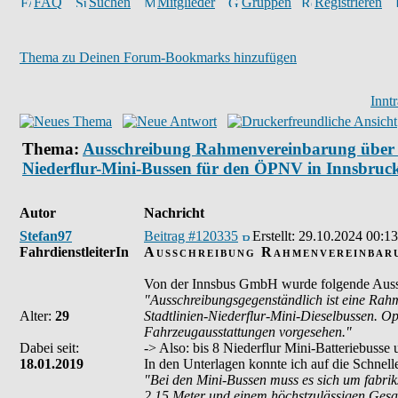
FAQ
Suchen
Mitglieder
Gruppen
Registrieren
Thema zu Deinen Forum-Bookmarks hinzufügen
Innt
Thema:
Ausschreibung Rahmenvereinbarung über di
Niederflur-Mini-Bussen für den ÖPNV in Innsbruc
Autor
Nachricht
Stefan97
Beitrag #120335
Erstellt:
29.10.2024 00:13
FahrdienstleiterIn
Ausschreibung Rahmenvereinbaru
Von der Innsbus GmbH wurde folgende Aussc
"Ausschreibungsgegenständlich ist eine Rahm
Alter:
29
Stadtlinien-Niederflur-Mini-Dieselbussen. O
Fahrzeugausstattungen vorgesehen."
Dabei seit:
-> Also: bis 8 Niederflur Mini-Batteriebusse
18.01.2019
In den Unterlagen konnte ich auf die Schnell
"Bei den Mini-Bussen muss es sich um fabriks
2,15 Meter und einem höchstzulässigen Ges