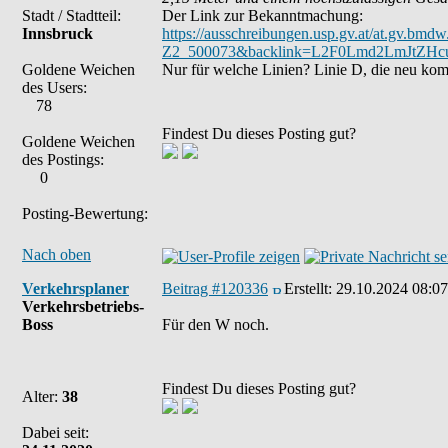
Stadt / Stadtteil:
Der Link zur Bekanntmachung:
Innsbruck
https://ausschreibungen.usp.gv.at/at.gv.b
Z2_500073&backlink=L2F0Lmd2LmJtZ
Goldene Weichen
Nur für welche Linien? Linie D, die neu ko
des Users:
78
Findest Du dieses Posting gut?
Goldene Weichen
des Postings:
0
Posting-Bewertung:
Nach oben
Verkehrsplaner
Beitrag #120336
Erstellt:
29.10.2024 08:07
Verkehrsbetriebs-
Boss
Für den W noch.
Findest Du dieses Posting gut?
Alter:
38
Dabei seit: